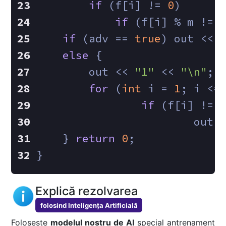
if
 (f[i] != 
0
)
if
 (f[i] % m != 
if
 (adv == 
true
) out << 
else
 {
        out << 
"1"
 << 
"\n"
;
for
 (
int
 i = 
1
; i <=
if
 (f[i] != 
        
    } 
return
0
;
}
Explică rezolvarea
folosind Inteligența Artificială
Folosește
modelul nostru de AI
special antrenament