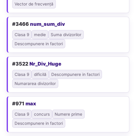
Vector de frecvență
#3466
num_sum_div
Clasa 9
medie
Suma divizorilor
Descompunere in factori
#3522
Nr_Div_Huge
Clasa 9
dificilă
Descompunere in factori
Numararea divizorilor
#971
max
Clasa 9
concurs
Numere prime
Descompunere in factori