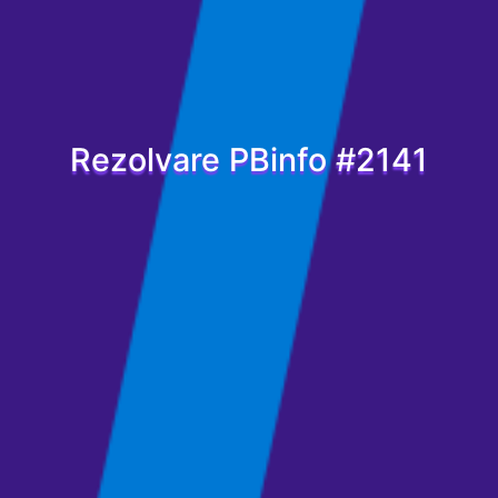
Rezolvare PBinfo #2141