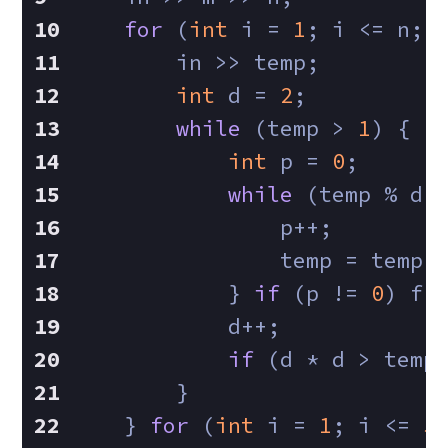
for
 (
int
 i = 
1
; i <= n; 
        in >> temp;
int
 d = 
2
;
while
 (temp > 
1
) {
int
 p = 
0
;
while
 (temp % d 
            	p++;
            	temp = tem
            } 
if
 (p != 
0
) f[
            d++;
if
 (d * d > temp
        }
    } 
for
 (
int
 i = 
1
; i <= 
5