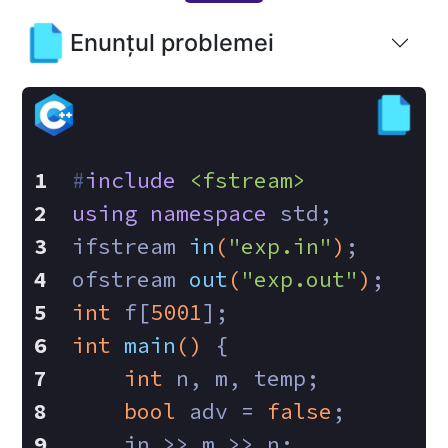
Enunțul problemei
#
include
<fstream>
using
namespace
 std;
ifstream 
in
(
"exp.in"
)
;
ofstream 
out
(
"exp.out"
)
;
int
 f[
5001
];
int
main
()
{
int
 n, m, temp;
bool
 adv = 
false
;
    in >> m >> n;