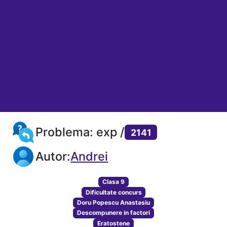
Problema: exp /
2141
Autor:
Andrei
Clasa 9
Dificultate concurs
Doru Popescu Anastasiu
Descompunere in factori
Eratostene