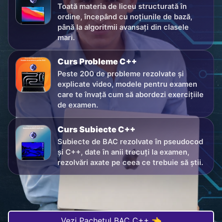
Toată materia de liceu structurată în
ordine, începând cu noțiunile de bază,
până la algoritmii avansați din clasele
mari.
Curs Probleme C++
Peste 200 de probleme rezolvate și
explicate video, modele pentru examen
care te învață cum să abordezi exercițiile
de examen.
Curs Subiecte C++
Subiecte de BAC rezolvate în pseudocod
și C++, date în anii trecuți la examen,
rezolvări axate pe ceea ce trebuie să știi.
Vezi Pachetul BAC C++ 👈