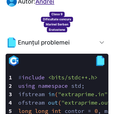
Autor:
Andrei
Clasa 9
Dificultate concurs
Marinel Serban
Eratostene
Enunțul problemei
#
include
<bits/stdc++.h>
using
namespace
 std;
ifstream 
in
(
"extraprime.in"
)
ofstream 
out
(
"extraprime.out
long
long
int
 contor = 
0
, ma