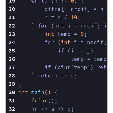
while
 (n != 
0
) {
        cifre[++nrcif] = n %
        n = n / 
10
;
    } 
for
 (
int
 i = nrcif; i 
int
 temp = 
0
;
for
 (
int
 j = nrcif; 
if
 (i != j)
            	temp = temp
if
 (ciur[temp]) 
retu
    } 
return
true
;
}
int
main
()
{
fciur
();
    in >> a >> b;