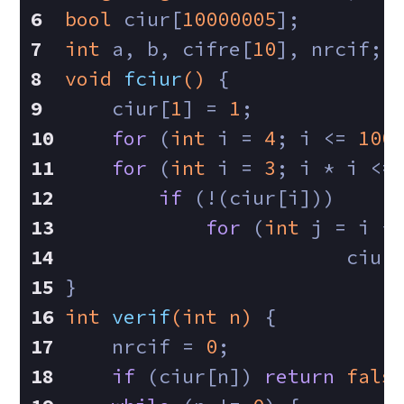
bool
 ciur[
10000005
];
int
 a, b, cifre[
10
], nrcif;
void
fciur
()
{
    ciur[
1
] = 
1
;
for
 (
int
 i = 
4
; i <= 
100
for
 (
int
 i = 
3
; i * i <=
if
 (!(ciur[i]))
for
 (
int
 j = i *
        	
}
int
verif
(
int
 n)
{
    nrcif = 
0
;
if
 (ciur[n]) 
return
fals