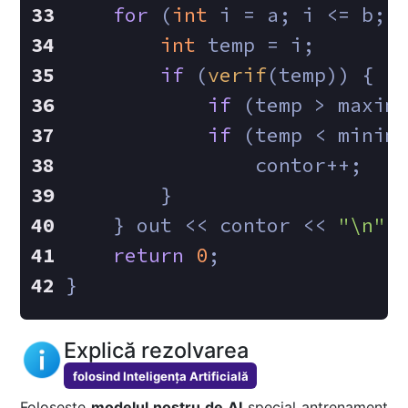
for
 (
int
 i = a; i <= b; 
int
 temp = i;
if
 (
verif
(temp)) {
if
 (temp > maxim
if
 (temp < minim
        	contor++;
        }
    } out << contor << 
"\n"
 
return
0
;
}
Explică rezolvarea
folosind Inteligența Artificială
Folosește
modelul nostru de AI
special antrenament