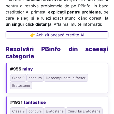
pentru a rezolva problemele de pe PBinfo! În baza
creditelor AI primești
explicații pentru probleme
, pe
care le alegi și le rulezi exact atunci când dorești,
la
un singur click distanță
! Află mai multe informații:
👉 Achiziționează credite AI
Rezolvări PBinfo din aceeași
categorie
#955
miny
Clasa 9
concurs
Descompunere in factori
Eratostene
#1931
fantastice
Clasa 9
concurs
Eratostene
Ciurul lui Eratostene