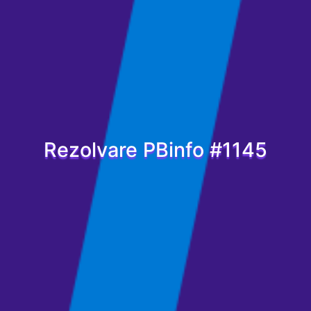
Rezolvare PBinfo #1145