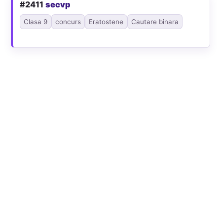
#2411
secvp
Clasa 9
concurs
Eratostene
Cautare binara