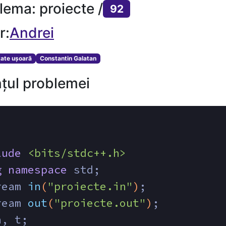
lema: proiecte /
92
r:
Andrei
tate ușoară
Constantin Galatan
țul problemei
lude
<bits/stdc++.h>
g
namespace
 std;
ream 
in
(
"proiecte.in"
)
;
ream 
out
(
"proiecte.out"
)
;
n, t;