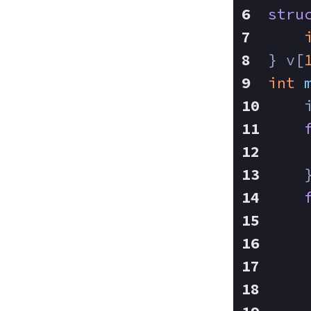
stru
} v[
int
    
    
    
    
    