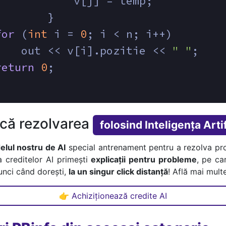
            v[j] = temp;
        }
for
 (
int
 i = 
0
; i < n; i++)
    out << v[i].pozitie << 
" "
;
return
0
;
ică rezolvarea
folosind Inteligența Artif
lul nostru de AI
special antrenament pentru a rezolva pr
a creditelor AI primești
explicații pentru probleme
, pe car
tunci când dorești,
la un singur click distanță
! Află mai multe
👉 Achiziționează credite AI