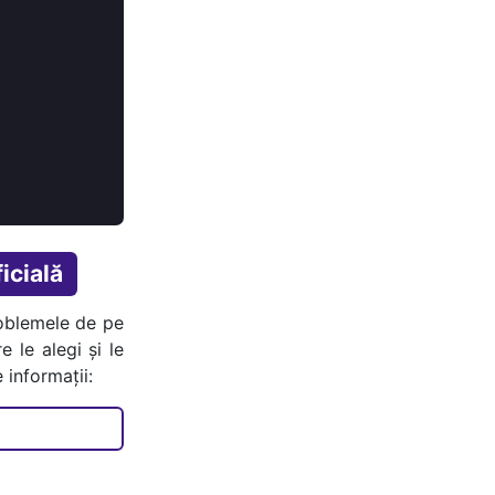
icială
oblemele de pe
e le alegi și le
 informații: