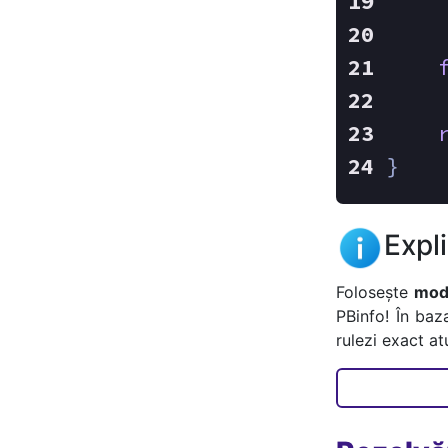
    
    
    
}
Expl
Folosește
mode
PBinfo! În baz
rulezi exact a