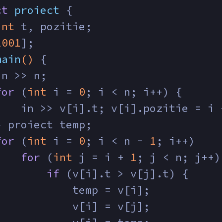
ct
proiect
 {
int
 t, pozitie;
1001
];
main
()
{
in >> n;
for
 (
int
 i = 
0
; i < n; i++) {
    in >> v[i].t; v[i].pozitie = i 
} proiect temp;
for
 (
int
 i = 
0
; i < n - 
1
; i++)
for
 (
int
 j = i + 
1
; j < n; j++)
if
 (v[i].t > v[j].t) {
            temp = v[i];
            v[i] = v[j];