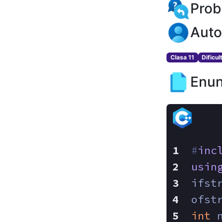
Prob
Auto
Clasa 11
Dificul
Enun
#
inc
usin
ifst
ofst
int
 