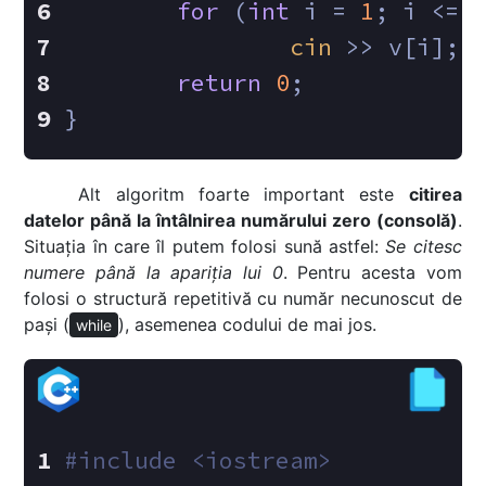
for
 (
int
 i = 
1
; i <= 
cin
 >> v[i]; 
return
0
;
}
Alt algoritm foarte important este
citirea
datelor până la întâlnirea numărului zero (consolă)
.
Situația în care îl putem folosi sună astfel:
Se citesc
numere până la apariția lui 0
. Pentru acesta vom
folosi o structură repetitivă cu număr necunoscut de
pași (
), asemenea codului de mai jos.
while
#
include
<iostream>