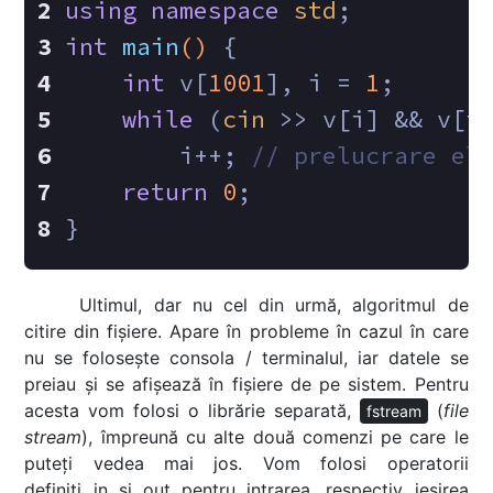
using
namespace
std
;
int
main
()
{
int
 v[
1001
], i = 
1
;
while
 (
cin
 >> v[i] && v[i
        i++; 
// prelucrare el
return
0
;
}
Ultimul, dar nu cel din urmă, algoritmul de
citire din fișiere. Apare în probleme în cazul în care
nu se folosește consola / terminalul, iar datele se
preiau și se afișează în fișiere de pe sistem. Pentru
acesta vom folosi o librărie separată,
(
file
fstream
stream
), împreună cu alte două comenzi pe care le
puteți vedea mai jos. Vom folosi operatorii
definiți in și out pentru intrarea, respectiv ieșirea