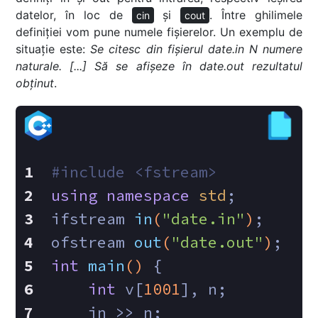
datelor, în loc de
și
. Între ghilimele
cin
cout
definiției vom pune numele fișierelor. Un exemplu de
situație este:
Se citesc din fișierul date.in N numere
naturale. [...] Să se afișeze în date.out rezultatul
obținut
.
#
include
<fstream>
using
namespace
std
;
ifstream 
in
(
"date.in"
)
;
ofstream 
out
(
"date.out"
)
;
int
main
()
{
int
 v[
1001
], n;
    in >> n;