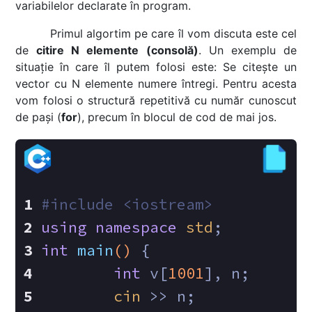
variabilelor declarate în program.
Primul algortim pe care îl vom discuta este cel
de
citire N elemente (consolă)
. Un exemplu de
situație în care îl putem folosi este: Se citește un
vector cu N elemente numere întregi. Pentru acesta
vom folosi o structură repetitivă cu număr cunoscut
de pași (
for
), precum în blocul de cod de mai jos.
#
include
<iostream>
using
namespace
std
;
int
main
()
{
int
 v[
1001
], n;
cin
 >> n;