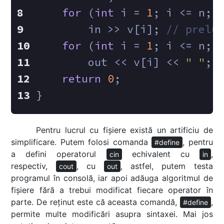
for
 (
int
 i = 
1
; i <= n; 
        in >> v[i]; 
// prelu
for
 (
int
 i = 
1
; i <= n; 
        out << v[i] << 
" "
;
return
0
;
}
Pentru lucrul cu fișiere există un artificiu de
simplificare. Putem folosi comanda
, pentru
#define
a defini operatorul
echivalent cu
,
cin
in
respectiv,
, cu
, astfel, putem testa
cout
out
programul în consolă, iar apoi adăuga algoritmul de
fișiere fără a trebui modificat fiecare operator în
parte. De reținut este că aceasta comandă,
,
#define
permite multe modificări asupra sintaxei. Mai jos