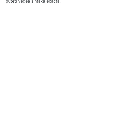
puteți vedea sintaxa exactă.
#
include
<fstream>
using
namespace
std
;
ifstream 
in
(
"date.in"
)
;
ofstream 
out
(
"date.out"
)
;
#
define
 cin in
#
define
 cout out
int
main
()
{
int
 v[
1001
], n;
cin
 >> n;
for
 (
int
 i = 
1
; i <= n; 