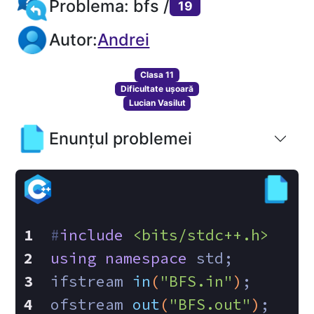
Problema: bfs /
19
Autor:
Andrei
Clasa 11
Dificultate ușoară
Lucian Vasilut
Enunțul problemei
#
include
<bits/stdc++.h>
using
namespace
 std; 
ifstream 
in
(
"BFS.in"
)
;
ofstream 
out
(
"BFS.out"
)
;