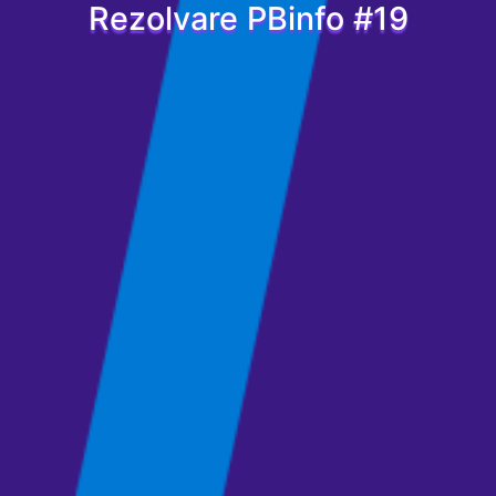
Rezolvare PBinfo #19