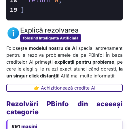
return
0
;
}
Explică rezolvarea
folosind Inteligența Artificială
Folosește
modelul nostru de AI
special antrenament
pentru a rezolva problemele de pe PBinfo! În baza
creditelor AI primești
explicații pentru probleme
, pe
care le alegi și le rulezi exact atunci când dorești,
la
un singur click distanță
! Află mai multe informații:
👉 Achiziționează credite AI
Rezolvări PBinfo din aceeași
categorie
#91
masini