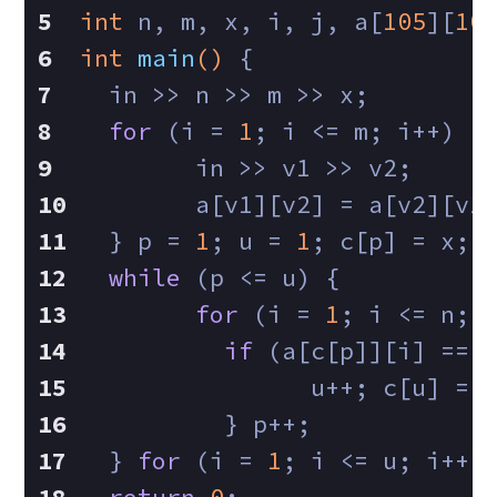
int
 n, m, x, i, j, a[
105
][
10
int
main
()
{
  in >> n >> m >> x;
for
 (i = 
1
; i <= m; i++) {
	in >> v1 >> v2;
	a[v1][v2] = a[v2][v1
  } p = 
1
; u = 
1
; c[p] = x; 
while
 (p <= u) {
for
 (i = 
1
; i <= n; 
if
 (a[c[p]][i] == 
		u++; c[u] =
	  } p++;
  } 
for
 (i = 
1
; i <= u; i++)