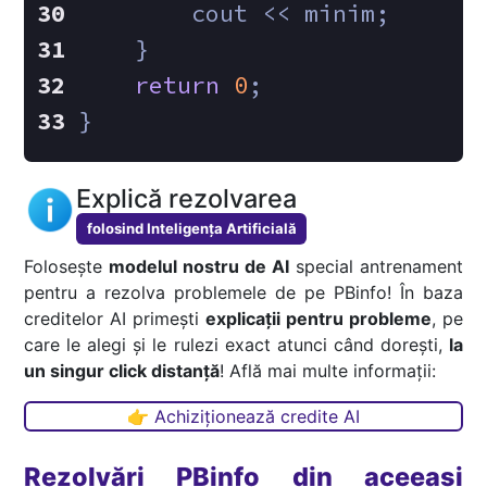
        cout << minim;
    }
return
0
;
}
Explică rezolvarea
folosind Inteligența Artificială
Folosește
modelul nostru de AI
special antrenament
pentru a rezolva problemele de pe PBinfo! În baza
creditelor AI primești
explicații pentru probleme
, pe
care le alegi și le rulezi exact atunci când dorești,
la
un singur click distanță
! Află mai multe informații:
👉 Achiziționează credite AI
Rezolvări PBinfo din aceeași