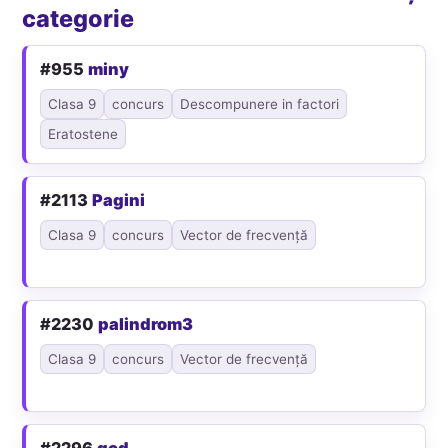
categorie
#955
miny
Clasa 9
concurs
Descompunere in factori
Eratostene
#2113
Pagini
Clasa 9
concurs
Vector de frecvență
#2230
palindrom3
Clasa 9
concurs
Vector de frecvență
#2296
gcd