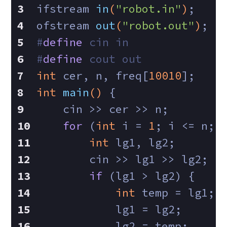
ifstream 
in
(
"robot.in"
)
;
ofstream 
out
(
"robot.out"
)
;
#
define
 cin in
#
define
 cout out
int
 cer, n, freq[
10010
];
int
main
()
{
    cin >> cer >> n;
for
 (
int
 i = 
1
; i <= n; 
int
 lg1, lg2;
        cin >> lg1 >> lg2;
if
 (lg1 > lg2) {
int
 temp = lg1;
            lg1 = lg2;
            lg2 = temp;