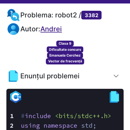
Problema: robot2 /
3382
Autor:
Andrei
Clasa 9
Dificultate concurs
Emanuela Cerchez
Vector de frecvență
Enunțul problemei
#
include
<bits/stdc++.h>
using
namespace
 std;