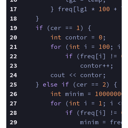
        } freq[lg1 * 
100
 + l
    }
if
 (cer == 
1
) {
int
 contor = 
0
;
for
 (
int
 i = 
100
; i 
if
 (freq[i] != 
0
                contor++;
        cout << contor;
    } 
else
if
 (cer == 
2
) {
int
 minim = 
10000000
for
 (
int
 i = 
1
; i <=
if
 (freq[i] != 
0
                minim = freq