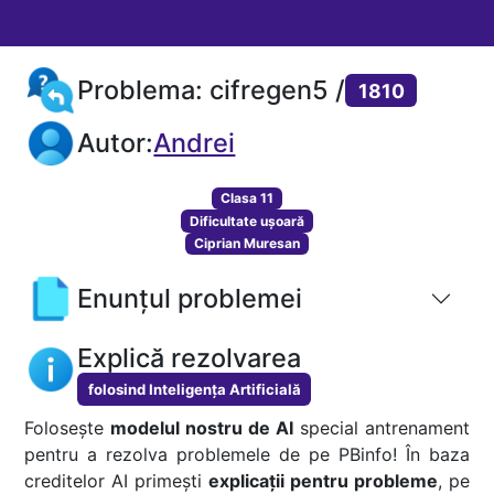
Problema: cifregen5 /
1810
Autor:
Andrei
Clasa 11
Dificultate ușoară
Ciprian Muresan
Enunțul problemei
Explică rezolvarea
folosind Inteligența Artificială
Folosește
modelul nostru de AI
special antrenament
pentru a rezolva problemele de pe PBinfo! În baza
creditelor AI primești
explicații pentru probleme
, pe