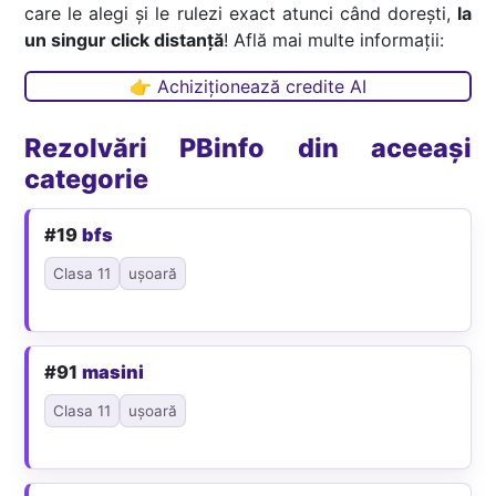
care le alegi și le rulezi exact atunci când dorești,
la
un singur click distanță
! Află mai multe informații:
👉 Achiziționează credite AI
Rezolvări PBinfo din aceeași
categorie
#19
bfs
Clasa 11
ușoară
#91
masini
Clasa 11
ușoară