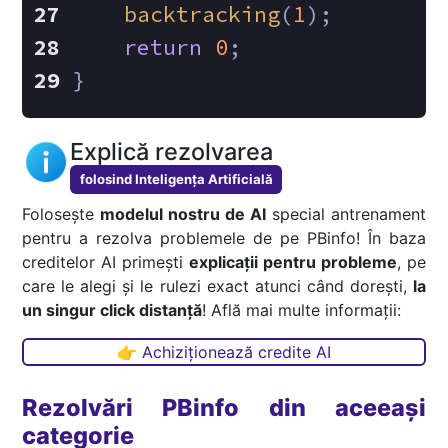
backtracking
(
1
);
return
0
;
}
Explică rezolvarea
folosind Inteligența Artificială
Folosește
modelul nostru de AI
special antrenament
pentru a rezolva problemele de pe PBinfo! În baza
creditelor AI primești
explicații pentru probleme
, pe
care le alegi și le rulezi exact atunci când dorești,
la
un singur click distanță
! Află mai multe informații:
👉 Achiziționează credite AI
Rezolvări PBinfo din aceeași
categorie