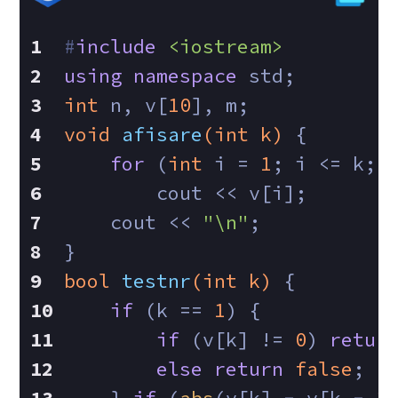
#
include
<iostream>
using
namespace
 std;
int
 n, v[
10
], m;
void
afisare
(
int
 k)
{
for
 (
int
 i = 
1
; i <= k; 
        cout << v[i];
    cout << 
"\n"
;
}
bool
testnr
(
int
 k)
{
if
 (k == 
1
) {
if
 (v[k] != 
0
) 
retur
else
return
false
;