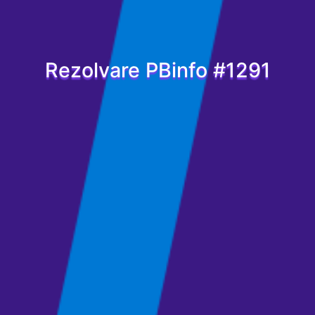
Rezolvare PBinfo #1291