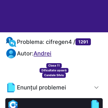
Problema: cifregen4 /
1291
Autor:
Andrei
Clasa 11
Dificultate ușoară
Candale Silviu
Enunțul problemei