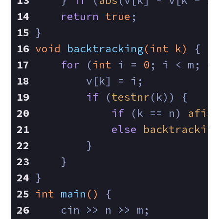
    } 
if
 (
abs
(v[k] - v[k - 
1
return
true
;
}
void
backtracking
(
int
 k)
{
for
 (
int
 i = 
0
; i < m; +
        v[k] = i;
if
 (
testnr
(k)) {
if
 (k == n) 
afis
else
backtrackin
        }
    }
}
int
main
()
{
    cin >> n >> m;