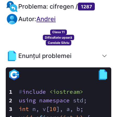
Problema: cifregen /
1287
Autor:
Andrei
Clasa 11
Dificultate ușoară
Candale Silviu
Enunțul problemei
#
include
<iostream>
using
namespace
 std;
int
 n, v[
10
], a, b;