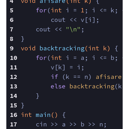
void
afisare
(
int
 k)
{
for
(
int
 i = 
1
; i <= k; +
        cout << v[i];
    cout << 
"\n"
;
}
void
backtracking
(
int
 k)
{
for
(
int
 i = a; i <= b; +
        v[k] = i;
if
 (k == n) 
afisare
(
else
backtracking
(k 
    }
}
int
main
()
{
    cin >> a >> b >> n;