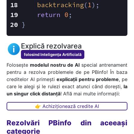
backtracking
(
1
);
return
0
;
}
Explică rezolvarea
folosind Inteligența Artificială
Folosește
modelul nostru de AI
special antrenament
pentru a rezolva problemele de pe PBinfo! În baza
creditelor AI primești
explicații pentru probleme
, pe
care le alegi și le rulezi exact atunci când dorești,
la
un singur click distanță
! Află mai multe informații:
👉 Achiziționează credite AI
Rezolvări PBinfo din aceeași
categorie