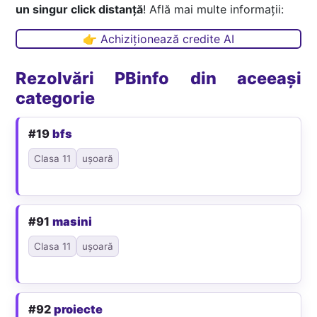
un singur click distanță
! Află mai multe informații:
👉 Achiziționează credite AI
Rezolvări PBinfo din aceeași
categorie
#19
bfs
Clasa 11
ușoară
#91
masini
Clasa 11
ușoară
#92
proiecte