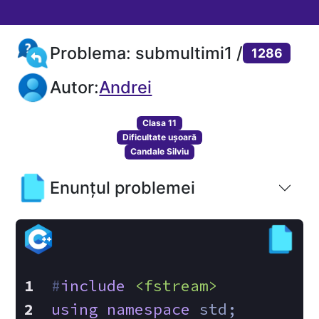
Problema: submultimi1 /
1286
Autor:
Andrei
Clasa 11
Dificultate ușoară
Candale Silviu
Enunțul problemei
#
include
<fstream>
using
namespace
 std;