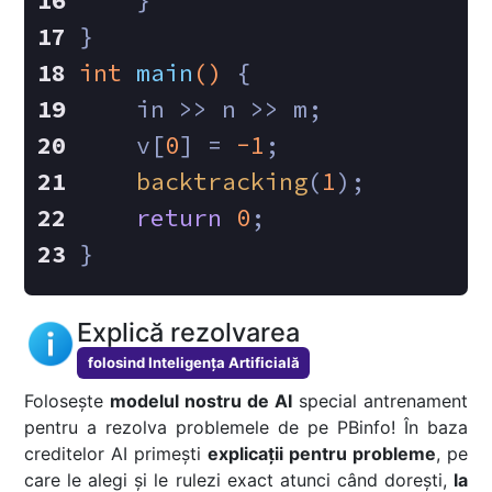
    }
}
int
main
()
{
    in >> n >> m;
    v[
0
] = 
-1
;
backtracking
(
1
);
return
0
;
}
Explică rezolvarea
folosind Inteligența Artificială
Folosește
modelul nostru de AI
special antrenament
pentru a rezolva problemele de pe PBinfo! În baza
creditelor AI primești
explicații pentru probleme
, pe
care le alegi și le rulezi exact atunci când dorești,
la