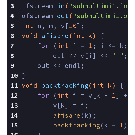
ifstream 
in
(
"submultimi1.in"
ofstream 
out
(
"submultimi1.ou
int
 n, m, v[
10
];
void
afisare
(
int
 k)
{
for
 (
int
 i = 
1
; i <= k; 
        out << v[i] << 
" "
;
    out << endl;
}
void
backtracking
(
int
 k)
{
for
 (
int
 i = v[k - 
1
] + 
        v[k] = i;
afisare
(k);
backtracking
(k + 
1
);