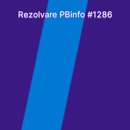
Rezolvare PBinfo #1286