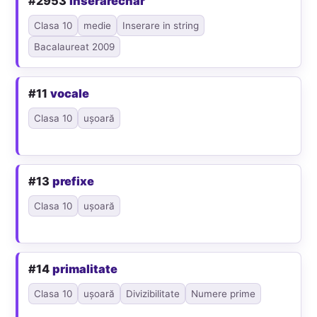
#2953
inserarechar
Clasa 10
medie
Inserare in string
Bacalaureat 2009
#11
vocale
Clasa 10
ușoară
#13
prefixe
Clasa 10
ușoară
#14
primalitate
Clasa 10
ușoară
Divizibilitate
Numere prime