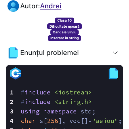
Autor:
Andrei
Clasa 10
Dificultate ușoară
Candale Silviu
Inserare in string
Enunțul problemei
#
include
<iostream>
#
include
<string.h>
using
namespace
 std;
char
 s[
256
], voc[]=
"aeiou"
;