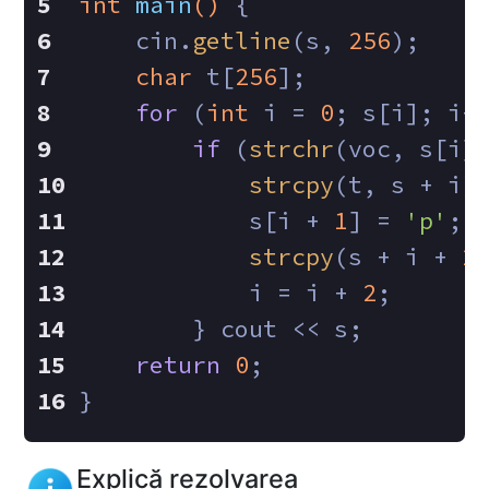
int
main
()
{
    cin.
getline
(s, 
256
);
char
 t[
256
];
for
 (
int
 i = 
0
; s[i]; i+
if
 (
strchr
(voc, s[i]
strcpy
(t, s + i)
            s[i + 
1
] = 
'p'
;
strcpy
(s + i + 
2
            i = i + 
2
;
        } cout << s;
return
0
;
}
Explică rezolvarea