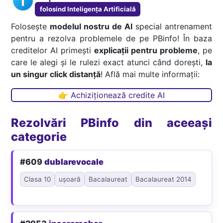
folosind Inteligența Artificială
Folosește
modelul nostru de AI
special antrenament
pentru a rezolva problemele de pe PBinfo! În baza
creditelor AI primești
explicații pentru probleme
, pe
care le alegi și le rulezi exact atunci când dorești,
la
un singur click distanță
! Află mai multe informații:
👉 Achiziționează credite AI
Rezolvări PBinfo din aceeași
categorie
#609
dublarevocale
Clasa 10
ușoară
Bacalaureat
Bacalaureat 2014