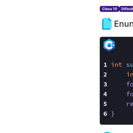
Clasa 10
Dificu
Enun
int
s
i
f
f
r
}