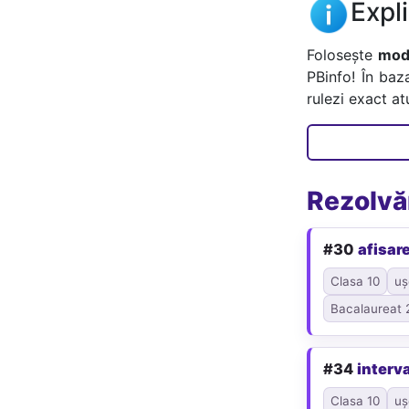
Expl
Folosește
mode
PBinfo! În baz
rulezi exact a
Rezolvăr
#30
afisar
Clasa 10
uș
Bacalaureat 
#34
interva
Clasa 10
uș