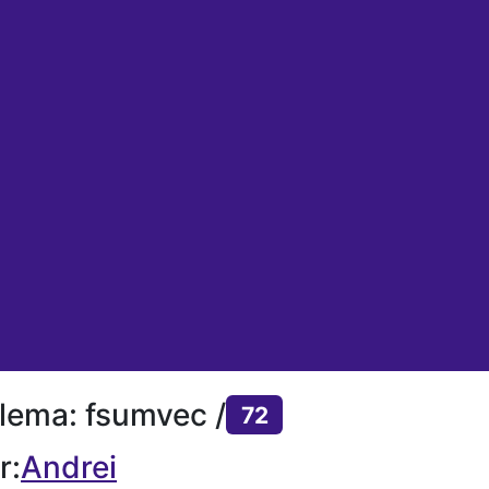
lema: fsumvec /
72
r:
Andrei