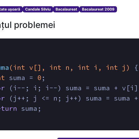
ltate ușoară
Candale Silviu
Bacalaureat
Bacalaureat 2009
țul problemei
uma
(
int
 v[], 
int
 n, 
int
 i, 
int
 j)
{
nt
 suma = 
0
;
or
 (i--; i; i--) suma = suma + v[i]
or
 (j++; j <= n; j++) suma = suma +
eturn
 suma;