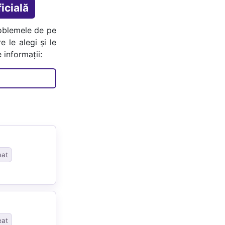
icială
oblemele de pe
e le alegi și le
 informații:
eat
eat