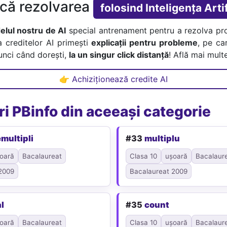
ică rezolvarea
folosind Inteligența Artif
lul nostru de AI
special antrenament pentru a rezolva pr
a creditelor AI primești
explicații pentru probleme
, pe car
tunci când dorești,
la un singur click distanță
! Află mai multe
👉 Achiziționează credite AI
i PBinfo din aceeași categorie
emultipli
#33
multiplu
oară
Bacalaureat
Clasa 10
ușoară
Bacalaur
2009
Bacalaureat 2009
l
#35
count
oară
Bacalaureat
Clasa 10
ușoară
Bacalaur