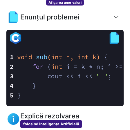
Afișarea unor valori
Enunțul problemei
void
sub
(
int
 n, 
int
 k)
{
for
 (
int
 i = k * n; i >= 
        cout << i << 
" "
;
    }
}
Explică rezolvarea
folosind Inteligența Artificială