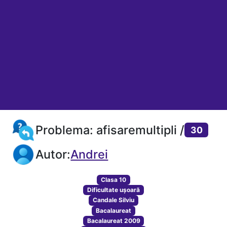
Problema: afisaremultipli /
30
Autor:
Andrei
Clasa 10
Dificultate ușoară
Candale Silviu
Bacalaureat
Bacalaureat 2009