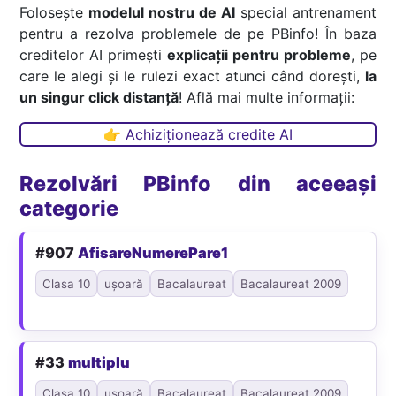
Folosește
modelul nostru de AI
special antrenament
pentru a rezolva problemele de pe PBinfo! În baza
creditelor AI primești
explicații pentru probleme
, pe
care le alegi și le rulezi exact atunci când dorești,
la
un singur click distanță
! Află mai multe informații:
👉 Achiziționează credite AI
Rezolvări PBinfo din aceeași
categorie
#907
AfisareNumerePare1
Clasa 10
ușoară
Bacalaureat
Bacalaureat 2009
#33
multiplu
Clasa 10
ușoară
Bacalaureat
Bacalaureat 2009