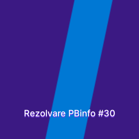
Rezolvare PBinfo #30