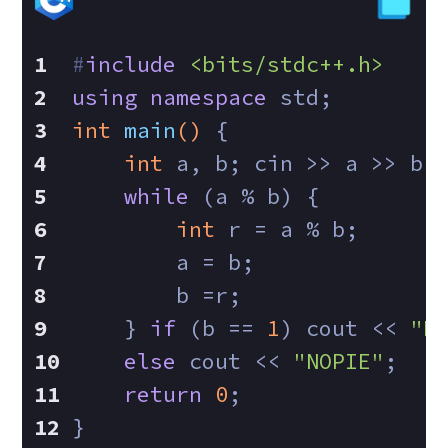
#
include
<bits/stdc++.h>
using
namespace
 std;
int
main
()
{
int
 a, b; cin >> a >> b;
while
 (a % b) {
int
 r = a % b;
        a = b;
        b =r;
    } 
if
 (b == 
1
) cout << 
"P
else
 cout << 
"NOPIE"
;
return
0
;
}