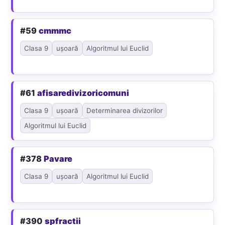
#59
cmmmc
Clasa 9
ușoară
Algoritmul lui Euclid
#61
afisaredivizoricomuni
Clasa 9
ușoară
Determinarea divizorilor
Algoritmul lui Euclid
#378
Pavare
Clasa 9
ușoară
Algoritmul lui Euclid
#390
spfractii