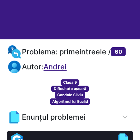
Problema: primeintreele /
60
Autor:
Andrei
Clasa 9
Dificultate ușoară
Candale Silviu
Algoritmul lui Euclid
Enunțul problemei