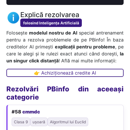
Explică rezolvarea
folosind Inteligența Artificială
Folosește
modelul nostru de AI
special antrenament
pentru a rezolva problemele de pe PBinfo! În baza
creditelor AI primești
explicații pentru probleme
, pe
care le alegi și le rulezi exact atunci când dorești,
la
un singur click distanță
! Află mai multe informații:
👉 Achiziționează credite AI
Rezolvări PBinfo din aceeași
categorie
#58
cmmdc
Clasa 9
ușoară
Algoritmul lui Euclid