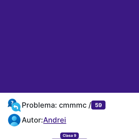
Problema: cmmmc /
59
Autor:
Andrei
Clasa 9