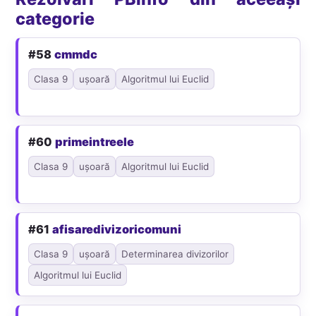
categorie
#58
cmmdc
Clasa 9
ușoară
Algoritmul lui Euclid
#60
primeintreele
Clasa 9
ușoară
Algoritmul lui Euclid
#61
afisaredivizoricomuni
Clasa 9
ușoară
Determinarea divizorilor
Algoritmul lui Euclid