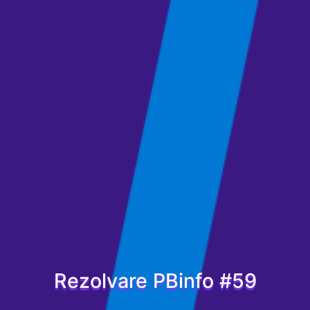
Rezolvare PBinfo #59