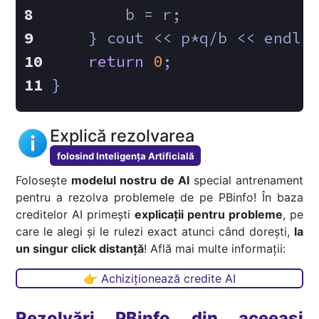
        b = r;
    } cout << p*q/b << endl;
return
0
;
}
Explică rezolvarea
folosind Inteligența Artificială
Folosește
modelul nostru de AI
special antrenament
pentru a rezolva problemele de pe PBinfo! În baza
creditelor AI primești
explicații pentru probleme
, pe
care le alegi și le rulezi exact atunci când dorești,
la
un singur click distanță
! Află mai multe informații:
👉 Achiziționează credite AI
Rezolvări PBinfo din aceeași