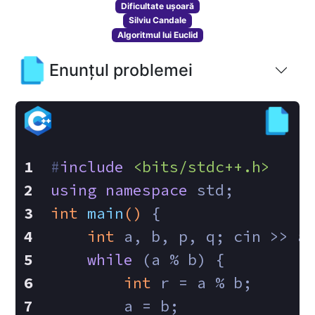
Dificultate ușoară
Silviu Candale
Algoritmul lui Euclid
Enunțul problemei
#
include
<bits/stdc++.h>
using
namespace
 std;
int
main
()
{
int
 a, b, p, q; cin >> a
while
 (a % b) {
int
 r = a % b;
        a = b;