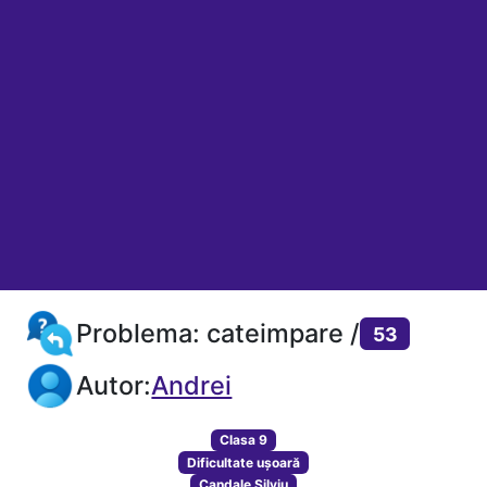
Problema: cateimpare /
53
Autor:
Andrei
Clasa 9
Dificultate ușoară
Candale Silviu