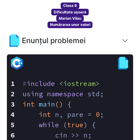
Clasa 9
Dificultate ușoară
Marian Vilau
Numărarea unor valori
Enunțul problemei
#
include
<iostream>
using
namespace
 std;
int
main
()
{
int
 n, pare = 
0
;
while
 (
true
) {
        cin >> n;