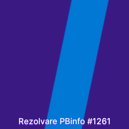
Rezolvare PBinfo #1261