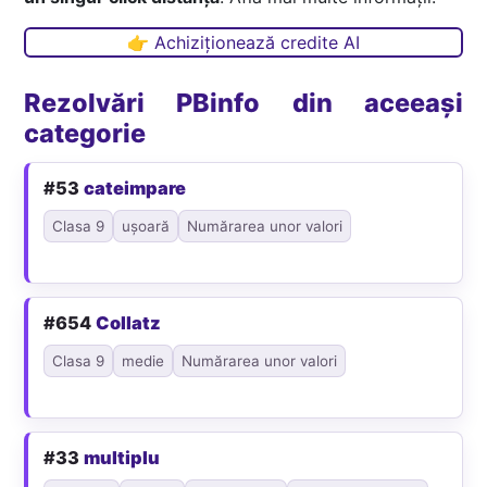
👉 Achiziționează credite AI
Rezolvări PBinfo din aceeași
categorie
#53
cateimpare
Clasa 9
ușoară
Numărarea unor valori
#654
Collatz
Clasa 9
medie
Numărarea unor valori
#33
multiplu