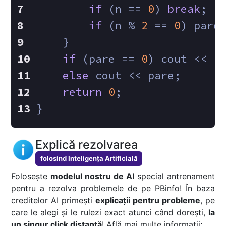
if
 (n == 
0
) 
break
;
if
 (n % 
2
 == 
0
) pare
    }
if
 (pare == 
0
) cout << 
"
else
 cout << pare;
return
0
;
}
Explică rezolvarea
folosind Inteligența Artificială
Folosește
modelul nostru de AI
special antrenament
pentru a rezolva problemele de pe PBinfo! În baza
creditelor AI primești
explicații pentru probleme
, pe
care le alegi și le rulezi exact atunci când dorești,
la
un singur click distanță
! Află mai multe informații: