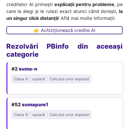
creditelor AI primești
explicații pentru probleme
, pe
care le alegi și le rulezi exact atunci când dorești,
la
un singur click distanță
! Află mai multe informații:
👉 Achiziționează credite AI
Rezolvări PBinfo din aceeași
categorie
#2
suma-n
Clasa 9
ușoară
Calculul unor expresii
#52
sumapare1
Clasa 9
ușoară
Calculul unor expresii