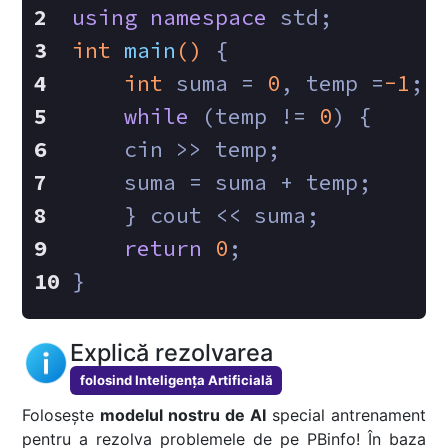
using
namespace
 std;
int
main
()
{
int
 suma = 
0
, temp =
-1
;
while
 (temp != 
0
) {
    cin >> temp;
    suma = suma + temp;
    } cout << suma;
return
0
;
}
Explică rezolvarea
folosind Inteligența Artificială
Folosește
modelul nostru de AI
special antrenament
pentru a rezolva problemele de pe PBinfo! În baza