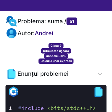
Problema: suma /
51
Autor:
Andrei
Clasa 9
Dificultate ușoară
Candale Silviu
Calculul unor expresii
Enunțul problemei
#
include
<bits/stdc++.h>