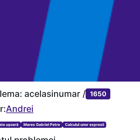
lema: acelasinumar /
1650
r:
Andrei
tate ușoară
Mares Gabriel Petre
Calculul unor expresii