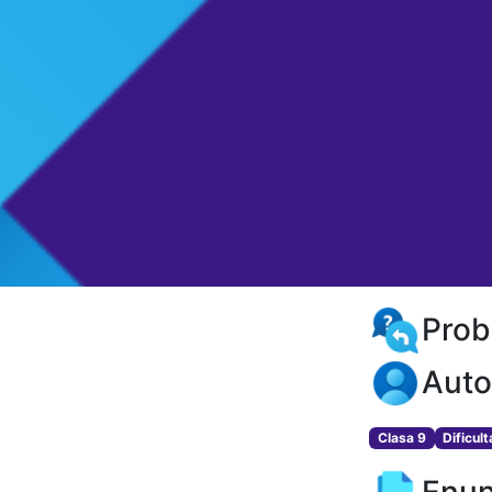
Prob
Auto
Clasa 9
Dificul