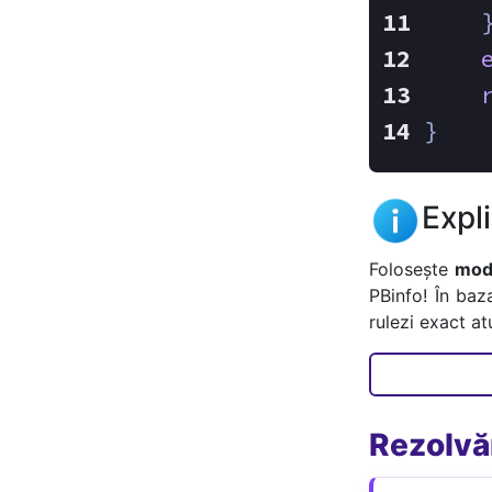
    
}
Expl
Folosește
mode
PBinfo! În baz
rulezi exact a
Rezolvăr