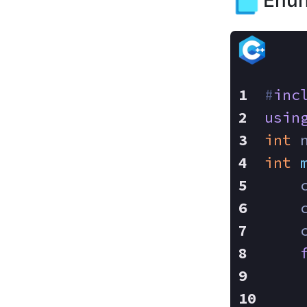
Enun
#
inc
usin
int
 
int
    
    
    
    
    