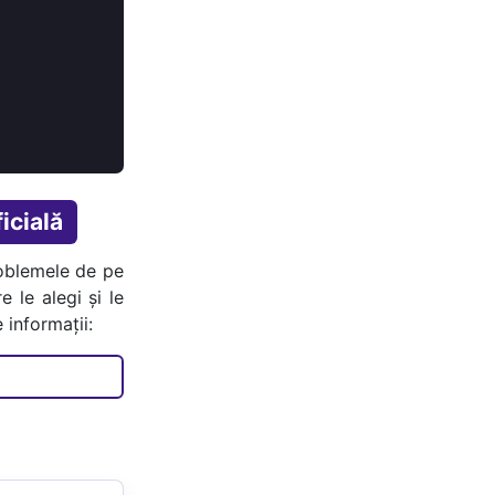
icială
oblemele de pe
e le alegi și le
 informații: