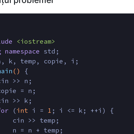
țul problemei
lude
<iostream>
g
namespace
 std;
n, k, temp, copie, i;
main
()
{
cin >> n;
copie = n;
cin >> k;
for
 (
int
 i = 
1
; i <= k; ++i) {
    cin >> temp;
    n = n + temp;