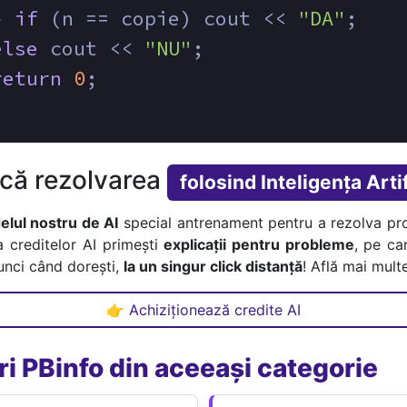
} 
if
 (n == copie) cout << 
"DA"
;
else
 cout << 
"NU"
;
return
0
;
ică rezolvarea
folosind Inteligența Artif
lul nostru de AI
special antrenament pentru a rezolva pr
a creditelor AI primești
explicații pentru probleme
, pe car
tunci când dorești,
la un singur click distanță
! Află mai multe
👉 Achiziționează credite AI
i PBinfo din aceeași categorie