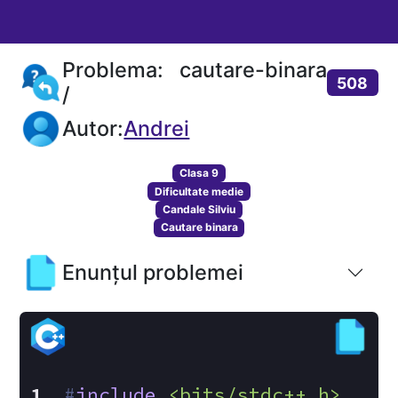
Problema: cautare-binara
508
/
Autor:
Andrei
Clasa 9
Dificultate medie
Candale Silviu
Cautare binara
Enunțul problemei
#
include
<bits/stdc++.h>