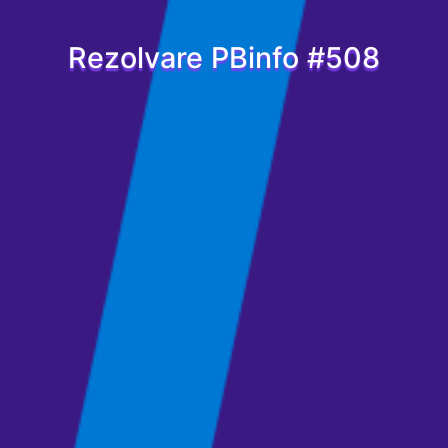
Rezolvare PBinfo #508