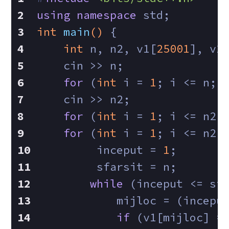
using
namespace
 std;
int
main
()
{  
int
 n, n2, v1[
25001
], v2
    cin >> n;
for
 (
int
 i = 
1
; i <= n; 
    cin >> n2;
for
 (
int
 i = 
1
; i <= n2;
for
 (
int
 i = 
1
; i <= n2;
         inceput = 
1
;
         sfarsit = n;
while
 (inceput <= sf
            mijloc = (incepu
if
 (v1[mijloc] =