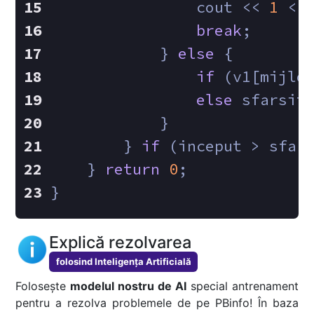
                cout << 
1
 <<
break
;
            } 
else
 {
if
 (v1[mijlo
else
 sfarsit
            }
        } 
if
 (inceput > sfar
    } 
return
0
;
}   
Explică rezolvarea
folosind Inteligența Artificială
Folosește
modelul nostru de AI
special antrenament
pentru a rezolva problemele de pe PBinfo! În baza