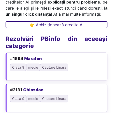
creditelor AI primești
explicații pentru probleme
, pe
care le alegi și le rulezi exact atunci când dorești,
la
un singur click distanță
! Află mai multe informații:
👉 Achiziționează credite AI
Rezolvări PBinfo din aceeași
categorie
#1594
Maraton
Clasa 9
medie
Cautare binara
#2131
Ghiozdan
Clasa 9
medie
Cautare binara