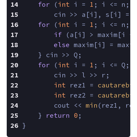
for
 (
int
 i = 
1
; i <= n; 
        cin >> a[i], s[i] = 
for
 (
int
 i = 
1
; i <= n; 
if
 (a[i] > maxim[i -
else
 maxim[i] = maxi
    } cin >> Q;
for
 (
int
 i = 
1
; i <= Q; 
        cin >> l >> r;
int
 rez1 = 
cautarebi
int
 rez2 = 
cautarebi
        cout << 
min
(rez1, re
    } 
return
0
;
}