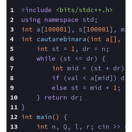
#
include
<bits/stdc++.h>
using
namespace
 std;
int
 a[
100001
], s[
100001
], ma
int
cautarebinara
(
int
 a[], 
i
int
 st = 
1
, dr = n;
while
 (st <= dr) {
int
 mid = (st + dr) 
if
 (val < a[mid]) dr
else
 st = mid + 
1
;
    } 
return
 dr;
}
int
main
()
{
int
 n, Q, l, r; cin >> n