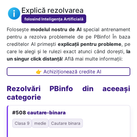
Explică rezolvarea
folosind Inteligența Artificială
Folosește
modelul nostru de AI
special antrenament
pentru a rezolva problemele de pe PBinfo! În baza
creditelor AI primești
explicații pentru probleme
, pe
care le alegi și le rulezi exact atunci când dorești,
la
un singur click distanță
! Află mai multe informații:
👉 Achiziționează credite AI
Rezolvări PBinfo din aceeași
categorie
#508
cautare-binara
Clasa 9
medie
Cautare binara