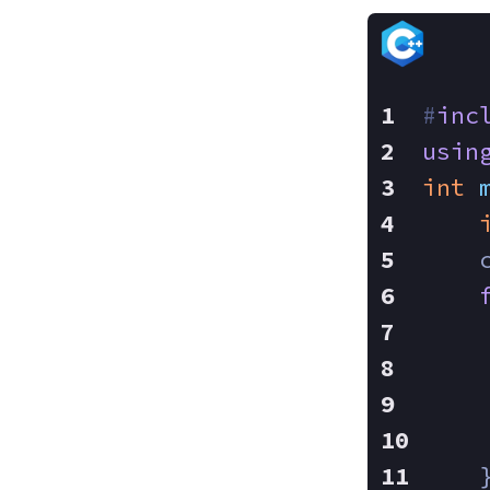
#
inc
usin
int
    
    
    