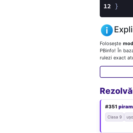
}
Expl
Folosește
mode
PBinfo! În baz
rulezi exact a
Rezolvăr
#351
piram
Clasa 9
ușo