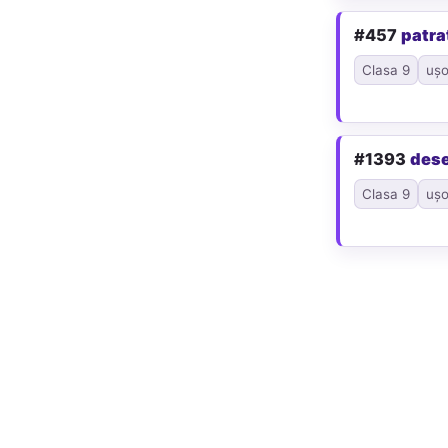
#457
patra
Clasa 9
ușo
#1393
des
Clasa 9
ușo