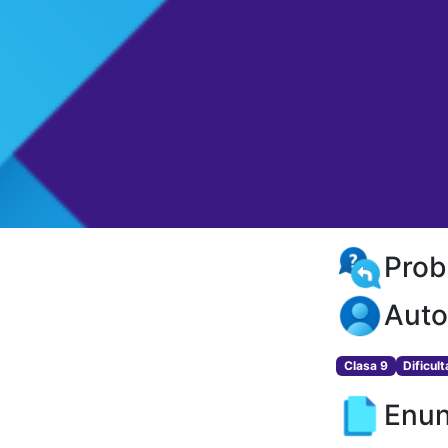
Prob
Auto
Clasa 9
Dificul
Enun