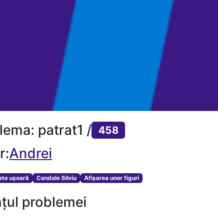
lema: patrat1 /
458
r:
Andrei
tate ușoară
Candale Silviu
Afișarea unor figuri
țul problemei