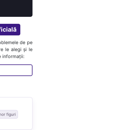
icială
oblemele de pe
e le alegi și le
 informații:
or figuri