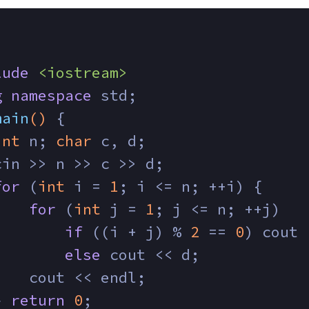
lude
<iostream>
g
namespace
 std;
main
()
{
int
 n; 
char
 c, d;
cin >> n >> c >> d;
for
 (
int
 i = 
1
; i <= n; ++i) {
for
 (
int
 j = 
1
; j <= n; ++j)
if
 ((i + j) % 
2
 == 
0
) cout 
else
 cout << d;
    cout << endl;
} 
return
0
;