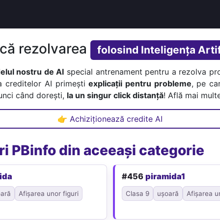
ică rezolvarea
folosind Inteligența Artif
lul nostru de AI
special antrenament pentru a rezolva pr
a creditelor AI primești
explicații pentru probleme
, pe car
tunci când dorești,
la un singur click distanță
! Află mai multe
👉 Achiziționează credite AI
i PBinfo din aceeași categorie
ida
#456
piramida1
ară
Afișarea unor figuri
Clasa 9
ușoară
Afișarea un