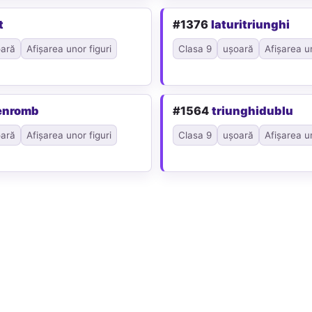
t
#1376
laturitriunghi
ară
Afișarea unor figuri
Clasa 9
ușoară
Afișarea un
enromb
#1564
triunghidublu
ară
Afișarea unor figuri
Clasa 9
ușoară
Afișarea un