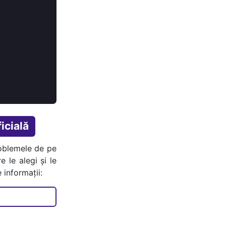
icială
oblemele de pe
e le alegi și le
 informații: