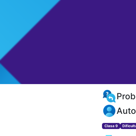
Prob
Auto
Clasa 9
Dificul