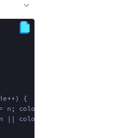
ie++) {
= n; coloana++) {
n || coloana == 
1
 || coloana == n)