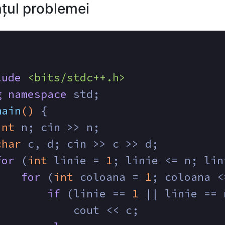
țul problemei
lude
<bits/stdc++.h>
g
namespace
 std;
main
()
{
int
 n; cin >> n;
char
 c, d; cin >> c >> d;
for
 (
int
 linie = 
1
; linie <= n; lin
for
 (
int
 coloana = 
1
; coloana <
if
 (linie == 
1
 || linie == 
            cout << c;