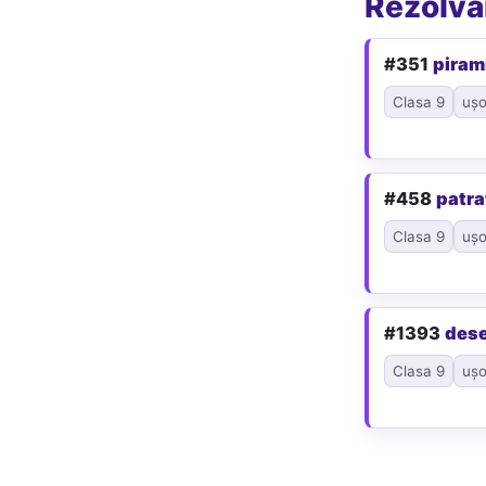
Rezolvăr
#351
piram
Clasa 9
ușo
#458
patra
Clasa 9
ușo
#1393
des
Clasa 9
ușo