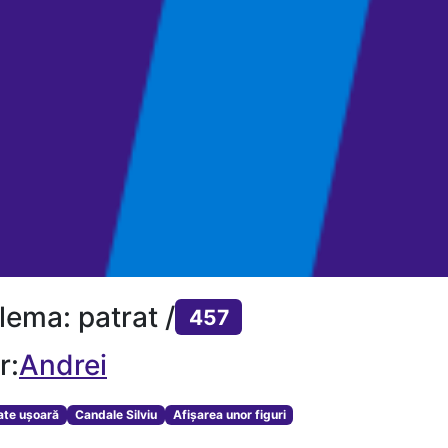
lema: patrat /
457
r:
Andrei
tate ușoară
Candale Silviu
Afișarea unor figuri