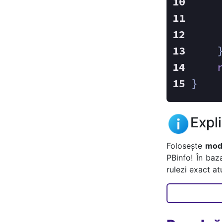
    
    
}
Expl
Folosește
mode
PBinfo! În baz
rulezi exact a