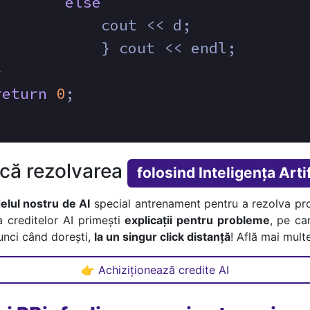
else
            cout << d;
   		} cout << endl;
}
return
0
;
ică rezolvarea
folosind Inteligența Artif
lul nostru de AI
special antrenament pentru a rezolva pr
a creditelor AI primești
explicații pentru probleme
, pe car
tunci când dorești,
la un singur click distanță
! Află mai multe
👉 Achiziționează credite AI