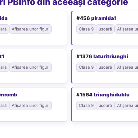
i PBinfo din aceeași categorie
ida
#456
piramida1
ară
Afișarea unor figuri
Clasa 9
ușoară
Afișarea un
t1
#1376
laturitriunghi
ară
Afișarea unor figuri
Clasa 9
ușoară
Afișarea un
enromb
#1564
triunghidublu
ară
Afișarea unor figuri
Clasa 9
ușoară
Afișarea un