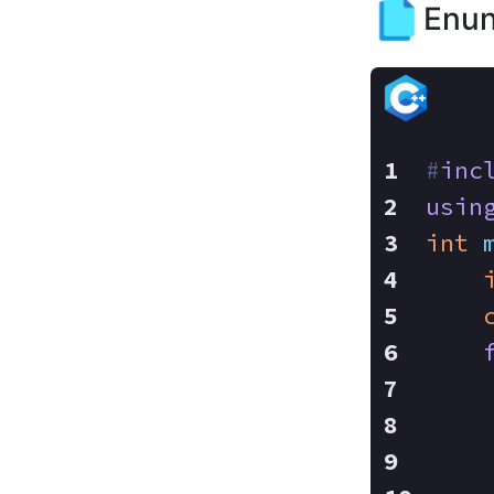
Enun
#
inc
usin
int
    