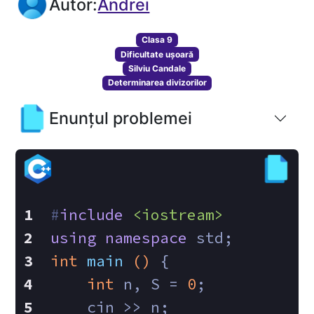
Autor:
Andrei
Clasa 9
Dificultate ușoară
Silviu Candale
Determinarea divizorilor
Enunțul problemei
#
include
<iostream>
using
namespace
 std;
int
main
()
{
int
 n, S = 
0
;
    cin >> n;