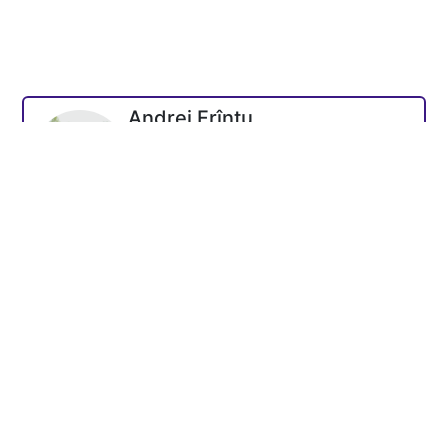
Andrei Frîntu
Fondatorul platformei - mentor
Academia