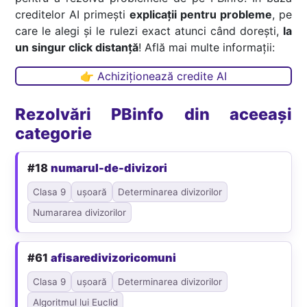
creditelor AI primești
explicații pentru probleme
, pe
care le alegi și le rulezi exact atunci când dorești,
la
un singur click distanță
! Află mai multe informații:
👉 Achiziționează credite AI
Rezolvări PBinfo din aceeași
categorie
#18
numarul-de-divizori
Clasa 9
ușoară
Determinarea divizorilor
Numararea divizorilor
#61
afisaredivizoricomuni
Clasa 9
ușoară
Determinarea divizorilor
Algoritmul lui Euclid