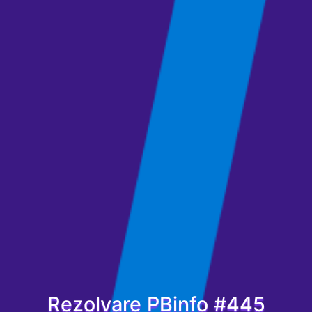
Rezolvare PBinfo #445