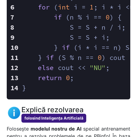
for
 (
int
 i = 
1
; i * i <=
if
 (n % i == 
0
) {
            S = S + n / i;
            S = S + i;
        } 
if
 (i * i == n) S 
    } 
if
 (S % n == 
0
) cout <
else
 cout << 
"NU"
;
return
0
;
}
Explică rezolvarea
folosind Inteligența Artificială
Folosește
modelul nostru de AI
special antrenament
pentru a rezolva problemele de pe PBinfo! În baza