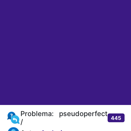
Problema: pseudoperfect
445
/