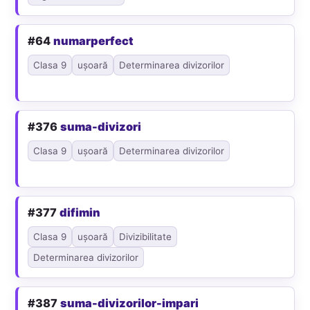
#64
numarperfect
Clasa 9
ușoară
Determinarea divizorilor
#376
suma-divizori
Clasa 9
ușoară
Determinarea divizorilor
#377
difimin
Clasa 9
ușoară
Divizibilitate
Determinarea divizorilor
#387
suma-divizorilor-impari