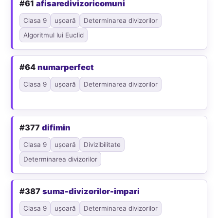
#61
afisaredivizoricomuni
Clasa 9
ușoară
Determinarea divizorilor
Algoritmul lui Euclid
#64
numarperfect
Clasa 9
ușoară
Determinarea divizorilor
#377
difimin
Clasa 9
ușoară
Divizibilitate
Determinarea divizorilor
#387
suma-divizorilor-impari
Clasa 9
ușoară
Determinarea divizorilor