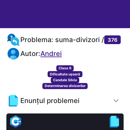
Problema: suma-divizori /
376
Autor:
Andrei
Clasa 9
Dificultate ușoară
Candale Silviu
Determinarea divizorilor
Enunțul problemei