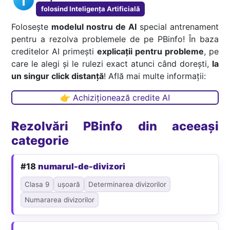
folosind Inteligența Artificială
Folosește
modelul nostru de AI
special antrenament
pentru a rezolva problemele de pe PBinfo! În baza
creditelor AI primești
explicații pentru probleme
, pe
care le alegi și le rulezi exact atunci când dorești,
la
un singur click distanță
! Află mai multe informații:
👉 Achiziționează credite AI
Rezolvări PBinfo din aceeași
categorie
#18
numarul-de-divizori
Clasa 9
ușoară
Determinarea divizorilor
Numararea divizorilor