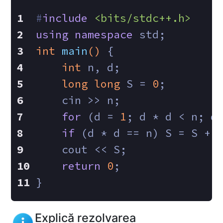
#
include
<bits/stdc++.h>
using
namespace
 std;
int
main
()
{
int
 n, d;
long
long
 S = 
0
;
    cin >> n;
for
 (d = 
1
; d * d < n; d
if
 (d * d == n) S = S + 
    cout << S;
return
0
;
}
Explică rezolvarea