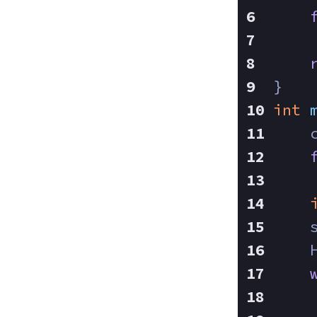
    
}
int
    
    
    
    
    