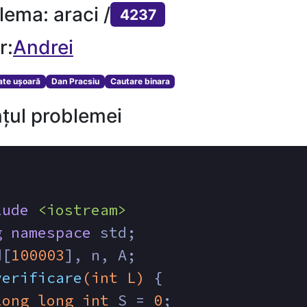
lema: araci /
4237
r:
Andrei
tate ușoară
Dan Pracsiu
Cautare binara
țul problemei
lude
<iostream>
g
namespace
 std;
d[
100003
], n, A;
verificare
(
int
 L)
{
long
long
int
 S = 
0
;