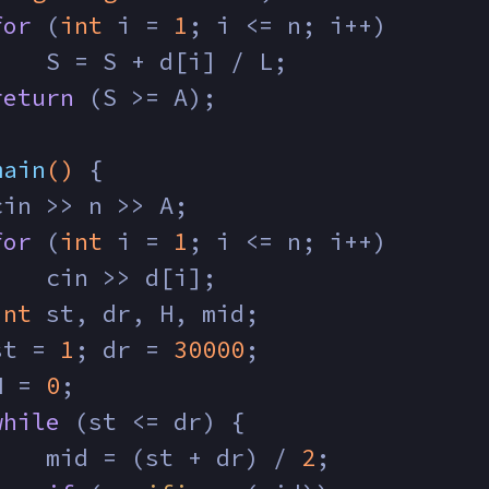
for
 (
int
 i = 
1
; i <= n; i++)
    S = S + d[i] / L;
return
 (S >= A);
main
()
{
cin >> n >> A;
for
 (
int
 i = 
1
; i <= n; i++)
    cin >> d[i];
int
 st, dr, H, mid;
st = 
1
; dr = 
30000
;
H = 
0
;
while
 (st <= dr) {
    mid = (st + dr) / 
2
;