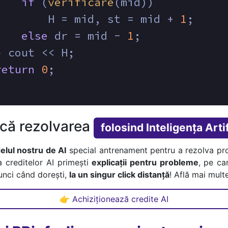
if
 (
verificare
(mid))
        H = mid, st = mid + 
1
;
else
 dr = mid - 
1
;
} cout << H;
return
0
;
ică rezolvarea
folosind Inteligența Artif
lul nostru de AI
special antrenament pentru a rezolva pr
a creditelor AI primești
explicații pentru probleme
, pe car
tunci când dorești,
la un singur click distanță
! Află mai multe
👉 Achiziționează credite AI