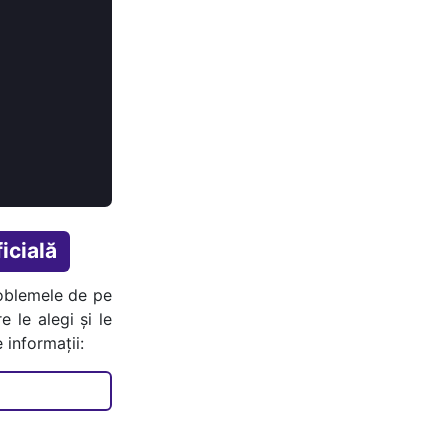
icială
oblemele de pe
e le alegi și le
 informații: