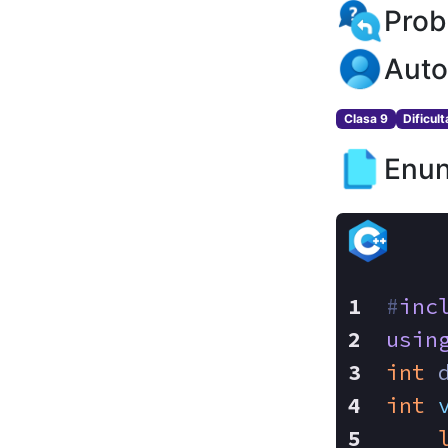
Prob
Auto
Clasa 9
Dificul
Enun
#
inc
usin
int
 
int