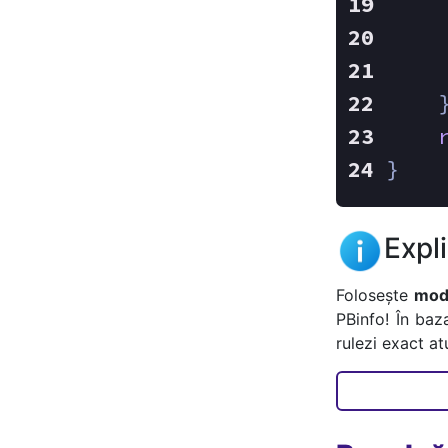
    
    
}
Expl
Folosește
mode
PBinfo! În baz
rulezi exact a