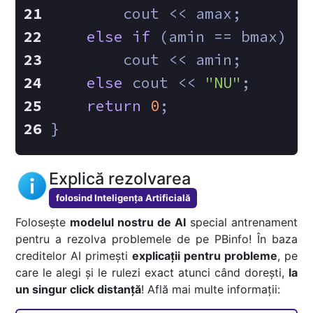
        cout << amax;
else
if
 (amin == bmax)
        cout << amin;
else
 cout << 
"NU"
;
return
0
;
}
Explică rezolvarea
folosind Inteligența Artificială
Folosește
modelul nostru de AI
special antrenament
pentru a rezolva problemele de pe PBinfo! În baza
creditelor AI primești
explicații pentru probleme
, pe
care le alegi și le rulezi exact atunci când dorești,
la
un singur click distanță
! Află mai multe informații: