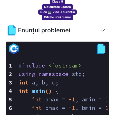
Clasa 9
Dificultate ușoară
Nicu 💻 Vlad-Laurentiu
Cifrele unui număr
Enunțul problemei
#
include
<iostream>
using
namespace
 std;
int
 a, b, c;
int
main
()
{
int
 amax = 
-1
, amin = 
10
int
 bmax = 
-1
, bmin = 
10