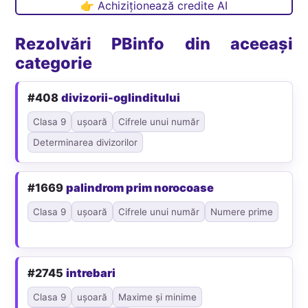
👉 Achiziționează credite AI
Rezolvări PBinfo din aceeași
categorie
#408
divizorii-oglinditului
Clasa 9
ușoară
Cifrele unui număr
Determinarea divizorilor
#1669
palindrom prim norocoase
Clasa 9
ușoară
Cifrele unui număr
Numere prime
#2745
intrebari
Clasa 9
ușoară
Maxime și minime