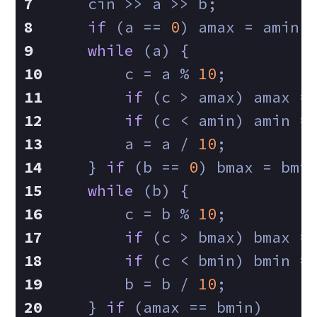
    cin >> a >> b;
if
 (a == 
0
) amax = amin 
while
 (a) {
        c = a % 
10
;
if
 (c > amax) amax =
if
 (c < amin) amin =
        a = a / 
10
;
    } 
if
 (b == 
0
) bmax = bmi
while
 (b) {
        c = b % 
10
;
if
 (c > bmax) bmax =
if
 (c < bmin) bmin =
        b = b / 
10
;
    } 
if
 (amax == bmin)