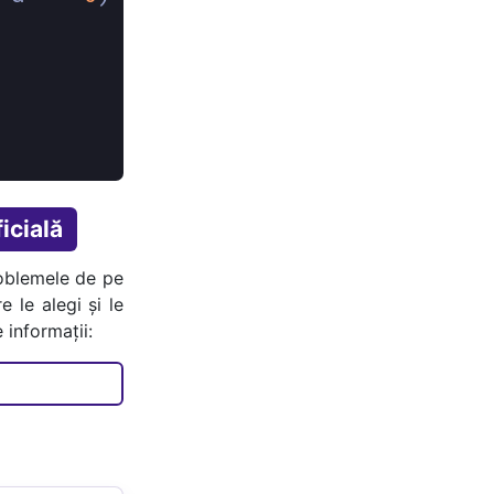
icială
oblemele de pe
e le alegi și le
 informații: