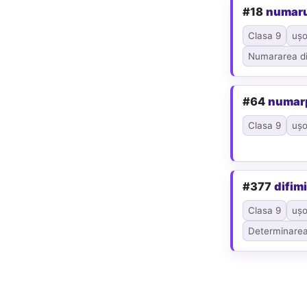
#18
numaru
Clasa 9
ușo
Numararea div
#64
numar
Clasa 9
ușo
#377
difim
Clasa 9
ușo
Determinarea 