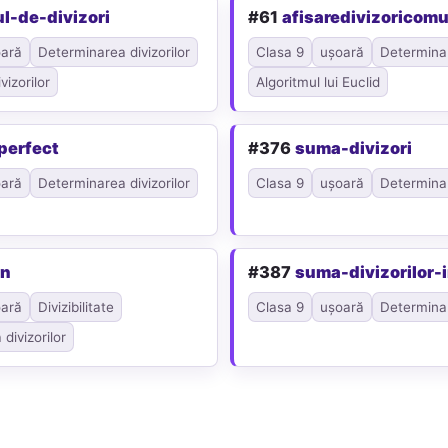
l-de-divizori
#61
afisaredivizoricomu
ară
Determinarea divizorilor
Clasa 9
ușoară
Determinar
izorilor
Algoritmul lui Euclid
perfect
#376
suma-divizori
ară
Determinarea divizorilor
Clasa 9
ușoară
Determinar
in
#387
suma-divizorilor-
ară
Divizibilitate
Clasa 9
ușoară
Determinar
divizorilor