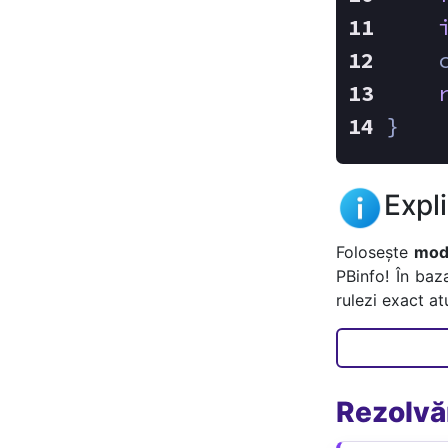
    
}
Expl
Folosește
mode
PBinfo! În baz
rulezi exact a
Rezolvăr