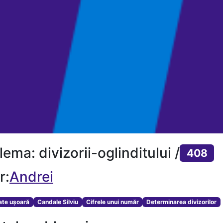
ema: divizorii-oglinditului /
408
r:
Andrei
tate ușoară
Candale Silviu
Cifrele unui număr
Determinarea divizorilor