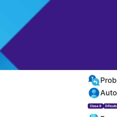
Probl
Auto
Clasa 9
Dificul