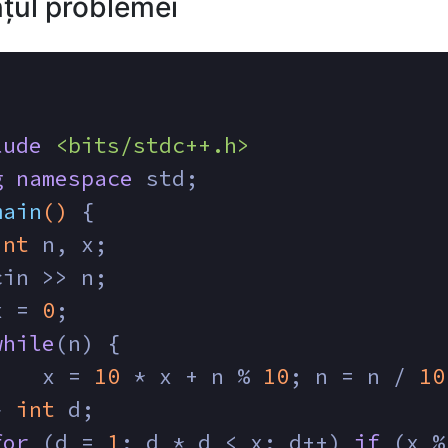
țul problemei
lude
<bits/stdc++.h>
g
namespace
 std;
main
()
{
int
 n, x;
cin >> n;
x = 
0
;
while
(n) {
    x = 
10
 * x + n % 
10
; n = n / 
10
} 
int
 d;
for
 (d = 
1
; d * d < x; d++) 
if
 (x %