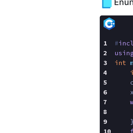
Enun
#
inc
usin
int
    
    
    
    