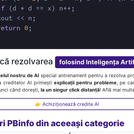
if
 (d * d == x) n++; 
cout << n;
return
0
;
ică rezolvarea
folosind Inteligența Artif
lul nostru de AI
special antrenament pentru a rezolva pr
a creditelor AI primești
explicații pentru probleme
, pe car
tunci când dorești,
la un singur click distanță
! Află mai multe
👉 Achiziționează credite AI
i PBinfo din aceeași categorie