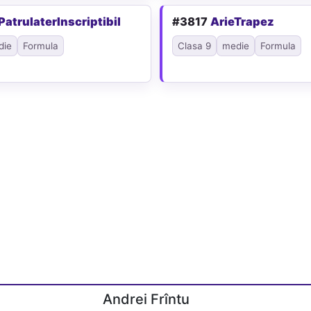
PatrulaterInscriptibil
#3817
ArieTrapez
die
Formula
Clasa 9
medie
Formula
Andrei Frîntu