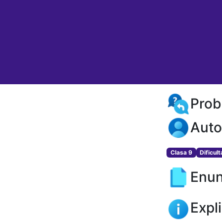
Prob
Auto
Clasa 9
Dificul
Enun
Expl