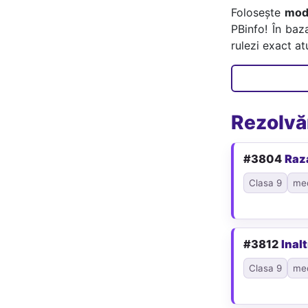
Folosește
mode
PBinfo! În baz
rulezi exact a
Rezolvăr
#3804
Raz
Clasa 9
me
#3812
Inal
Clasa 9
me