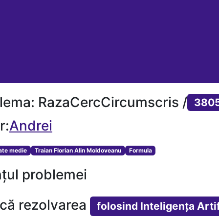
lema: RazaCercCircumscris /
380
r:
Andrei
tate medie
Traian Florian Alin Moldoveanu
Formula
țul problemei
ică rezolvarea
folosind Inteligența Artif