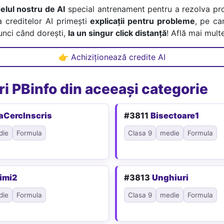
lul nostru de AI
special antrenament pentru a rezolva pr
a creditelor AI primești
explicații pentru probleme
, pe car
tunci când dorești,
la un singur click distanță
! Află mai multe
👉 Achiziționează credite AI
i PBinfo din aceeași categorie
aCercInscris
#3811
Bisectoare1
die
Formula
Clasa 9
medie
Formula
timi2
#3813
Unghiuri
die
Formula
Clasa 9
medie
Formula