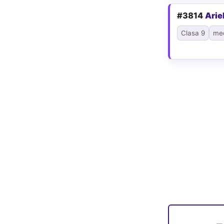
#3814
Arie
Clasa 9
me