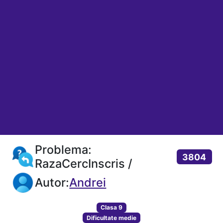
Problema:
3804
RazaCercInscris /
Autor:
Andrei
Clasa 9
Dificultate medie