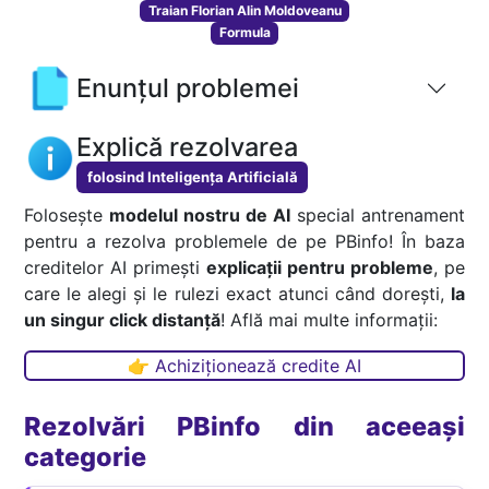
Traian Florian Alin Moldoveanu
Formula
Enunțul problemei
Explică rezolvarea
folosind Inteligența Artificială
Folosește
modelul nostru de AI
special antrenament
pentru a rezolva problemele de pe PBinfo! În baza
creditelor AI primești
explicații pentru probleme
, pe
care le alegi și le rulezi exact atunci când dorești,
la
un singur click distanță
! Află mai multe informații:
👉 Achiziționează credite AI
Rezolvări PBinfo din aceeași
categorie