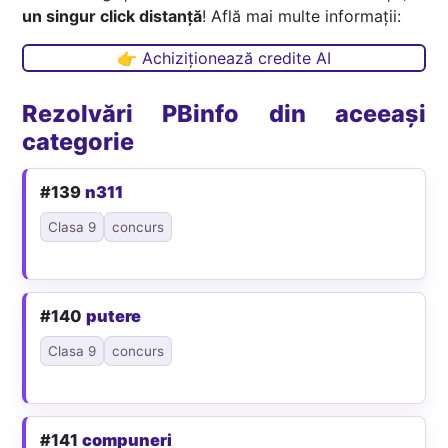
un singur click distanță
! Află mai multe informații:
👉 Achiziționează credite AI
Rezolvări PBinfo din aceeași
categorie
#139
n311
Clasa 9
concurs
#140
putere
Clasa 9
concurs
#141
compuneri