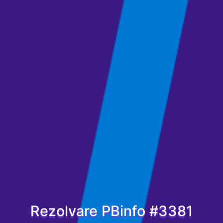
Rezolvare PBinfo #3381