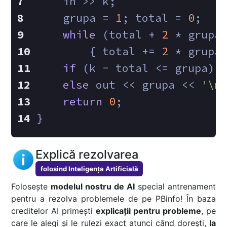
    in >> k;
    grupa = 
1
; total = 
0
;
while
 (total + 
2
 * grupa
    	{ total += 
2
 * grupa
if
 (k - total <= grupa) 
else
 out << grupa << 
'\n
return
0
;
}
Explică rezolvarea
folosind Inteligența Artificială
Folosește
modelul nostru de AI
special antrenament
pentru a rezolva problemele de pe PBinfo! În baza
creditelor AI primești
explicații pentru probleme
, pe
care le alegi și le rulezi exact atunci când dorești,
la