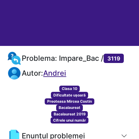
Problema: Impare_Bac /
3119
Autor:
Andrei
Clasa 10
Dificultate ușoară
Preoteasa Mircea Costin
Bacalaureat
Bacalaureat 2019
Cifrele unui număr
Enunțul problemei