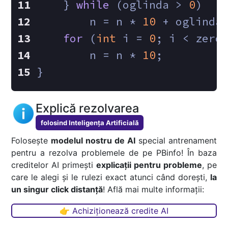
    } 
while
 (oglinda > 
0
)
        n = n * 
10
 + oglinda
for
 (
int
 i = 
0
; i < zero
        n = n * 
10
;
}
Explică rezolvarea
folosind Inteligența Artificială
Folosește
modelul nostru de AI
special antrenament
pentru a rezolva problemele de pe PBinfo! În baza
creditelor AI primești
explicații pentru probleme
, pe
care le alegi și le rulezi exact atunci când dorești,
la
un singur click distanță
! Află mai multe informații:
👉 Achiziționează credite AI