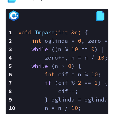
void
Impare
(
int
 &n)
{
int
 oglinda = 
0
, zero = 
while
 ((n % 
10
 == 
0
) || 
        zero++, n = n / 
10
;
while
 (n > 
0
) {
int
 cif = n % 
10
;
if
 (cif % 
2
 == 
1
) {
            cif--;
        } oglinda = oglinda 
        n = n / 
10
;