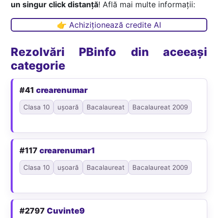
un singur click distanță
! Află mai multe informații:
👉 Achiziționează credite AI
Rezolvări PBinfo din aceeași
categorie
#41
crearenumar
Clasa 10
ușoară
Bacalaureat
Bacalaureat 2009
#117
crearenumar1
Clasa 10
ușoară
Bacalaureat
Bacalaureat 2009
#2797
Cuvinte9