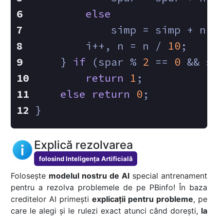
else
            simp = simp + n 
        i++, n = n / 
10
;
    } 
if
 (spar % 
2
 == 
0
 && s
return
1
;
else
return
0
;
}
Explică rezolvarea
folosind Inteligența Artificială
Folosește
modelul nostru de AI
special antrenament
pentru a rezolva problemele de pe PBinfo! În baza
creditelor AI primești
explicații pentru probleme
, pe
care le alegi și le rulezi exact atunci când dorești,
la