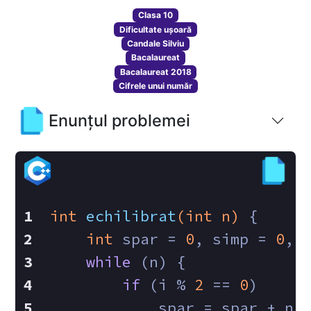
Clasa 10
Dificultate ușoară
Candale Silviu
Bacalaureat
Bacalaureat 2018
Cifrele unui număr
Enunțul problemei
int
echilibrat
(
int
 n)
{
int
 spar = 
0
, simp = 
0
, 
while
 (n) {
if
 (i % 
2
 == 
0
)
            spar = spar + n 