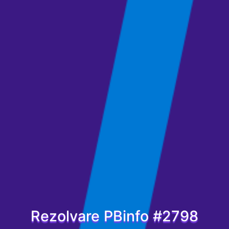
Rezolvare PBinfo #2798