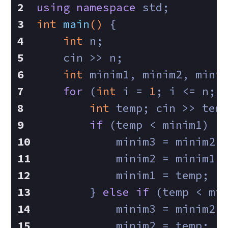
using
namespace
 std;
int
main
()
{
int
 n;
    cin >> n;
int
 minim1, minim2, mini
for
 (
int
 i = 
1
; i <= n; 
int
 temp; cin >> tem
if
 (temp < minim1) {
            minim3 = minim2;
            minim2 = minim1;
            minim1 = temp;
        } 
else
if
 (temp < mi
            minim3 = minim2;
            minim2 = temp;