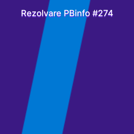
Rezolvare PBinfo #274