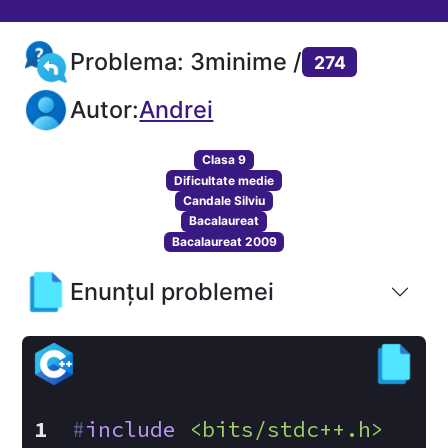
Problema: 3minime /
274
Autor:
Andrei
Clasa 9
Dificultate medie
Candale Silviu
Bacalaureat
Bacalaureat 2009
Enunțul problemei
#
include
<bits/stdc++.h>