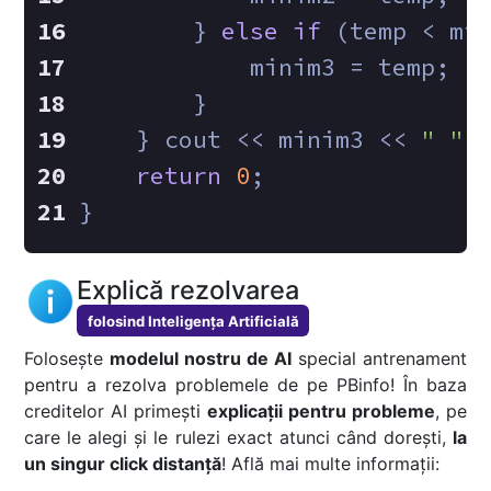
        } 
else
if
 (temp < mi
            minim3 = temp;
        }
    } cout << minim3 << 
" "
 
return
0
;
}
Explică rezolvarea
folosind Inteligența Artificială
Folosește
modelul nostru de AI
special antrenament
pentru a rezolva problemele de pe PBinfo! În baza
creditelor AI primești
explicații pentru probleme
, pe
care le alegi și le rulezi exact atunci când dorești,
la
un singur click distanță
! Află mai multe informații: