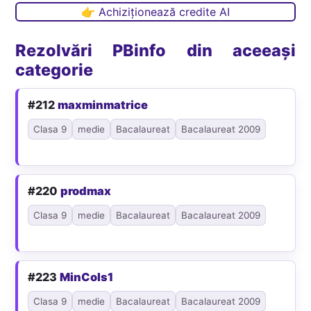
👉 Achiziționează credite AI
Rezolvări PBinfo din aceeași
categorie
#212
maxminmatrice
Clasa 9
medie
Bacalaureat
Bacalaureat 2009
#220
prodmax
Clasa 9
medie
Bacalaureat
Bacalaureat 2009
#223
MinCols1
Clasa 9
medie
Bacalaureat
Bacalaureat 2009