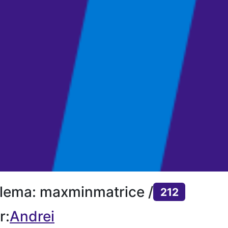
lema: maxminmatrice /
212
r:
Andrei