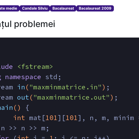
tate medie
Candale Silviu
Bacalaureat
Bacalaureat 2009
țul problemei
lude
<fstream>
g
namespace
 std;
ream 
in
(
"maxminmatrice.in"
)
;
ream 
out
(
"maxminmatrice.out"
)
;
main
()
{
int
 mat[
101
][
101
], n, m, minim 
in >> n >> m;
for
 (
int
 i = 
1
; i <= n; i++)