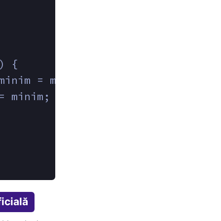
) {
minim = mat[i][j];
= minim;
icială