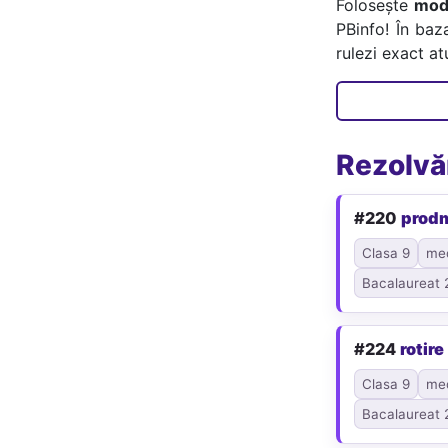
Folosește
mode
PBinfo! În baz
rulezi exact a
Rezolvăr
#220
prod
Clasa 9
me
Bacalaureat 
#224
rotire
Clasa 9
me
Bacalaureat 