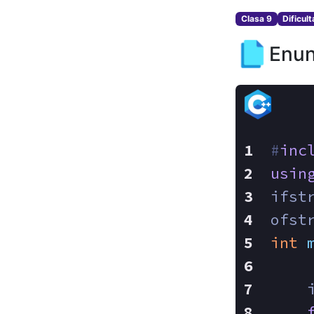
Clasa 9
Dificul
Enun
#
inc
usin
ifst
ofst
int
    