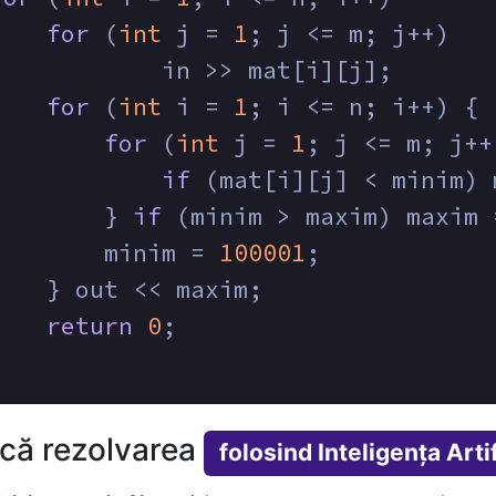
for
 (
int
 j = 
1
; j <= m; j++)
        	in >> mat[i][j];
for
 (
int
 i = 
1
; i <= n; i++) {
for
 (
int
 j = 
1
; j <= m; j++
if
 (mat[i][j] < minim) 
	    } 
if
 (minim > maxim) maxim 
	    minim = 
100001
;
	} out << maxim; 
return
0
;
ică rezolvarea
folosind Inteligența Artif