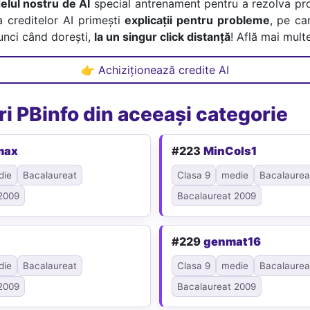
lul nostru de AI
special antrenament pentru a rezolva pr
a creditelor AI primești
explicații pentru probleme
, pe car
tunci când dorești,
la un singur click distanță
! Află mai multe
👉 Achiziționează credite AI
i PBinfo din aceeași categorie
max
#223
MinCols1
die
Bacalaureat
Clasa 9
medie
Bacalaurea
2009
Bacalaureat 2009
#229
genmat16
die
Bacalaureat
Clasa 9
medie
Bacalaurea
2009
Bacalaureat 2009