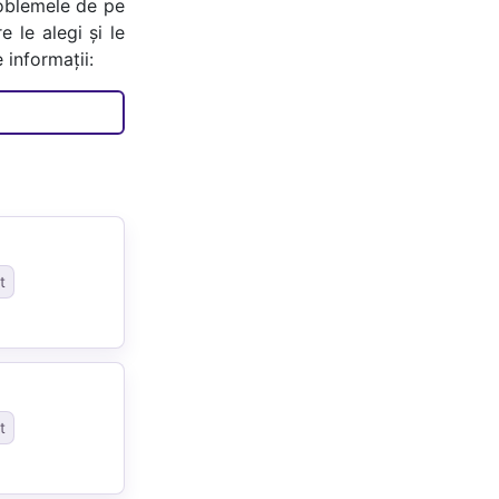
oblemele de pe
e le alegi și le
 informații:
t
t