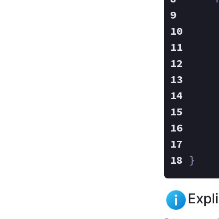
}
Expl