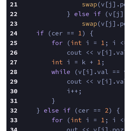
swap
(v[j].po
            } 
else
if
 (v[j].
swap
(v[j].po
if
 (cer == 
1
) {
for
 (
int
 i = 
1
; i <=
            cout << v[i].val
int
 i = k + 
1
;
while
 (v[i].val == v
            cout << v[i].val
            i++;
        }
    } 
else
if
 (cer == 
2
) {
for
 (
int
 i = 
1
; i <=
            out << v[i].poz 