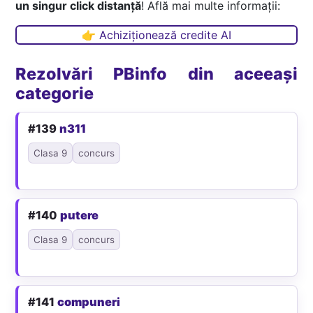
un singur click distanță
! Află mai multe informații:
👉 Achiziționează credite AI
Rezolvări PBinfo din aceeași
categorie
#139
n311
Clasa 9
concurs
#140
putere
Clasa 9
concurs
#141
compuneri