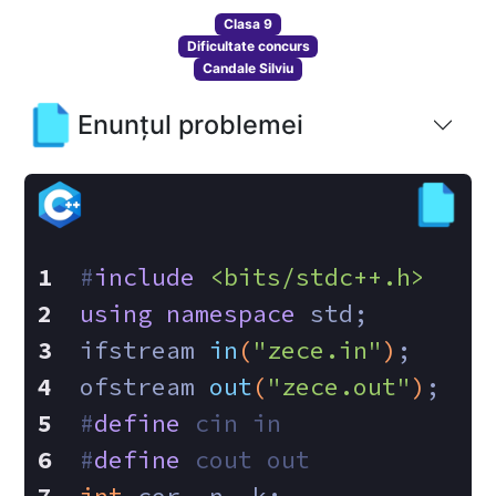
Clasa 9
Dificultate concurs
Candale Silviu
Enunțul problemei
#
include
<bits/stdc++.h>
using
namespace
 std;
ifstream 
in
(
"zece.in"
)
;
ofstream 
out
(
"zece.out"
)
;
#
define
 cin in
#
define
 cout out