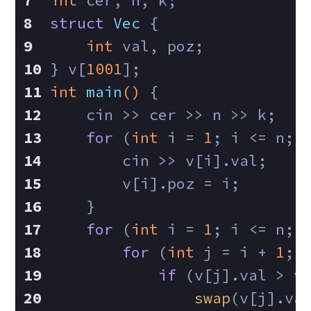
int
 cer, n, k;
struct
Vec
 {
int
 val, poz;
} v[
1001
];
int
main
()
{
    cin >> cer >> n >> k;
for
 (
int
 i = 
1
; i <= n; 
        cin >> v[i].val;
        v[i].poz = i;
    }
for
 (
int
 i = 
1
; i <= n; 
for
 (
int
 j = i + 
1
; 
if
 (v[j].val > v
swap
(v[j].va