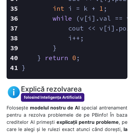
int
 i = k + 
1
;
while
 (v[i].val == v
            cout << v[i].poz
            i++;
        }
    } 
return
0
;
}
Explică rezolvarea
folosind Inteligența Artificială
Folosește
modelul nostru de AI
special antrenament
pentru a rezolva problemele de pe PBinfo! În baza
creditelor AI primești
explicații pentru probleme
, pe
care le alegi și le rulezi exact atunci când dorești,
la