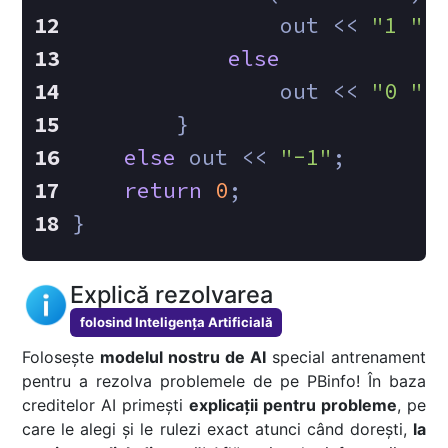
                out << 
"1 "
;
else
                out << 
"0 "
;
        }
else
 out << 
"-1"
;
return
0
;
}
Explică rezolvarea
folosind Inteligența Artificială
Folosește
modelul nostru de AI
special antrenament
pentru a rezolva problemele de pe PBinfo! În baza
creditelor AI primești
explicații pentru probleme
, pe
care le alegi și le rulezi exact atunci când dorești,
la