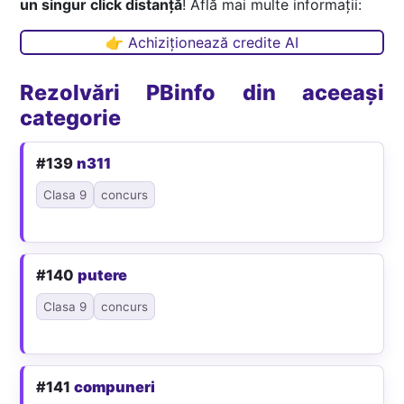
un singur click distanță
! Află mai multe informații:
👉 Achiziționează credite AI
Rezolvări PBinfo din aceeași
categorie
#139
n311
Clasa 9
concurs
#140
putere
Clasa 9
concurs
#141
compuneri