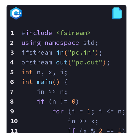
#
include
<fstream>
using
namespace
 std;
ifstream 
in
(
"pc.in"
)
;
ofstream 
out
(
"pc.out"
)
;
int
 n, x, i;
int
main
()
{
    in >> n;
if
 (n != 
0
)
for
 (i = 
1
; i <= n; 
            in >> x;
if
 (x % 
2
 == 
1
)