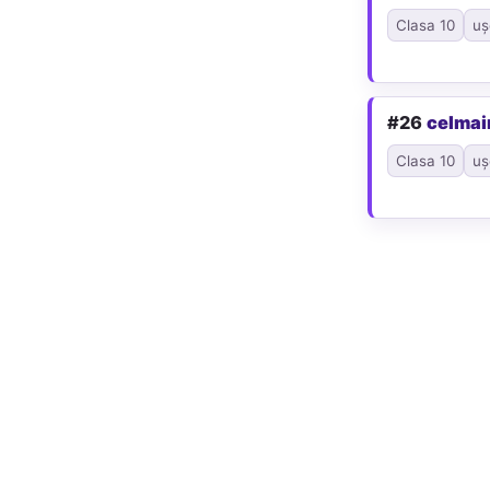
Clasa 10
uș
#26
celmai
Clasa 10
uș