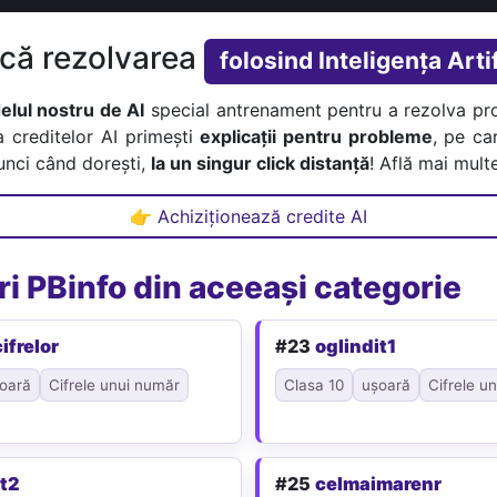
ică rezolvarea
folosind Inteligența Artif
lul nostru de AI
special antrenament pentru a rezolva pr
a creditelor AI primești
explicații pentru probleme
, pe car
tunci când dorești,
la un singur click distanță
! Află mai multe
👉 Achiziționează credite AI
i PBinfo din aceeași categorie
ifrelor
#23
oglindit1
oară
Cifrele unui număr
Clasa 10
ușoară
Cifrele u
it2
#25
celmaimarenr