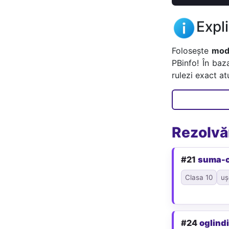
Expl
Folosește
mode
PBinfo! În baz
rulezi exact a
Rezolvăr
#21
suma-c
Clasa 10
uș
#24
oglind