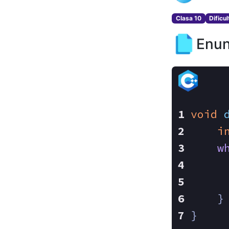
Clasa 10
Dificu
Enun
void
i
w
     
     
    }
}