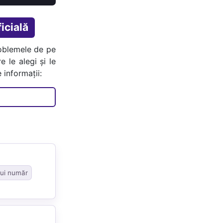
icială
oblemele de pe
e le alegi și le
 informații:
nui număr