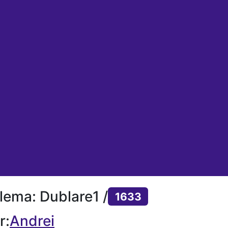
lema: Dublare1 /
1633
r:
Andrei