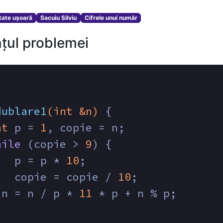
ltate ușoară
Sacuiu Silviu
Cifrele unui număr
țul problemei
dublare1
(
int
 &n)
{
nt
 p = 
1
, copie = n;
hile
 (copie > 
9
) {
   p = p * 
10
;
   copie = copie / 
10
;
 n = n / p * 
11
 * p + n % p;