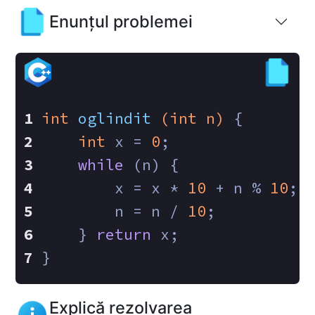
Enunțul problemei
int
oglindit
(
int
 n)
{
int
 x = 
0
;
while
 (n) {
        x = x * 
10
 + n % 
10
;
        n = n / 
10
;
    } 
return
 x;
}
Explică rezolvarea