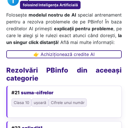
folosind Inteligența Artificială
Folosește
modelul nostru de AI
special antrenament
pentru a rezolva problemele de pe PBinfo! În baza
creditelor AI primești
explicații pentru probleme
, pe
care le alegi și le rulezi exact atunci când dorești,
la
un singur click distanță
! Află mai multe informații:
👉 Achiziționează credite AI
Rezolvări PBinfo din aceeași
categorie
#21
suma-cifrelor
Clasa 10
ușoară
Cifrele unui număr
#23
oglindit1