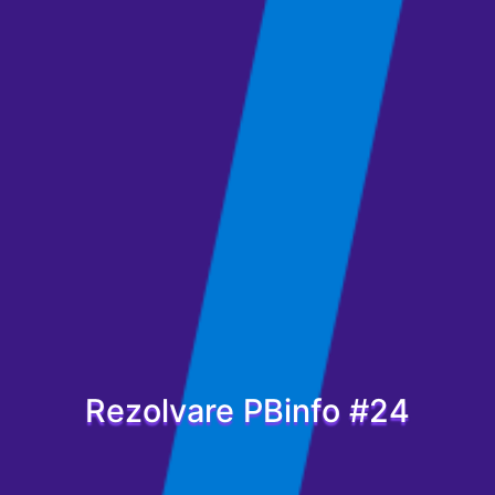
Rezolvare PBinfo #24