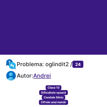
Problema: oglindit2 /
24
Autor:
Andrei
Clasa 10
Dificultate ușoară
Candale Silviu
Cifrele unui număr