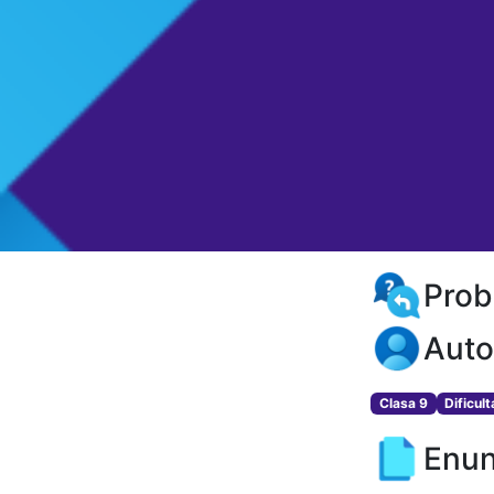
Prob
Auto
Clasa 9
Dificul
Enun