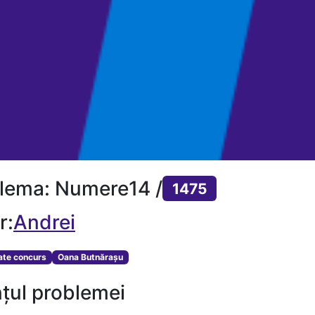
lema: Numere14 /
1475
r:
Andrei
tate concurs
Oana Butnărașu
țul problemei