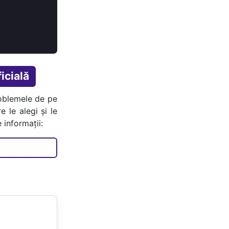
icială
oblemele de pe
e le alegi și le
 informații: