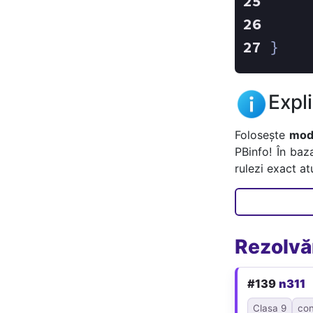
    
}
Expl
Folosește
mode
PBinfo! În baz
rulezi exact a
Rezolvăr
#139
n311
Clasa 9
co