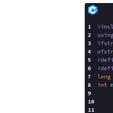
#
inc
usin
ifst
ofst
#
def
#
def
long
int
    