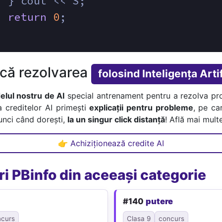
  } cout << S;
return
0
;
ică rezolvarea
folosind Inteligența Artif
lul nostru de AI
special antrenament pentru a rezolva pr
a creditelor AI primești
explicații pentru probleme
, pe car
tunci când dorești,
la un singur click distanță
! Află mai multe
👉 Achiziționează credite AI
i PBinfo din aceeași categorie
#140
putere
ncurs
Clasa 9
concurs