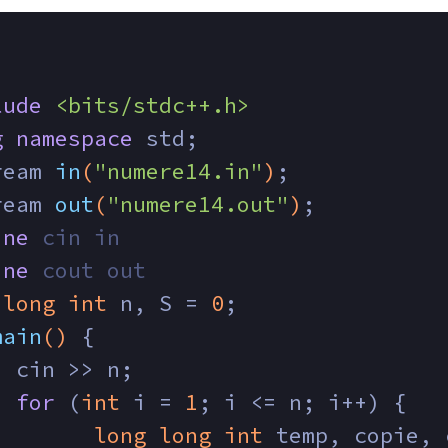
lude
<bits/stdc++.h>
g
namespace
 std;
ream 
in
(
"numere14.in"
)
;
ream 
out
(
"numere14.out"
)
;
ine
 cin in
ine
 cout out
long
int
 n, S = 
0
;
main
()
{
  cin >> n;
for
 (
int
 i = 
1
; i <= n; i++) {
long
long
int
 temp, copie, 