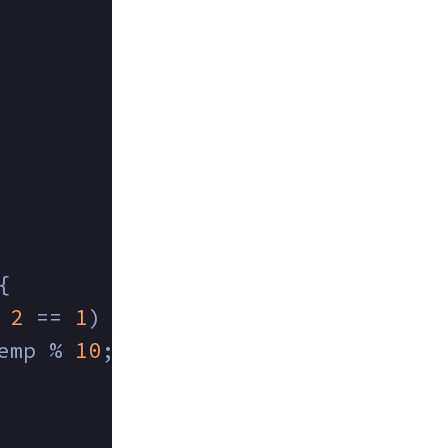
{
 
2
 == 
1
)
emp % 
10
;