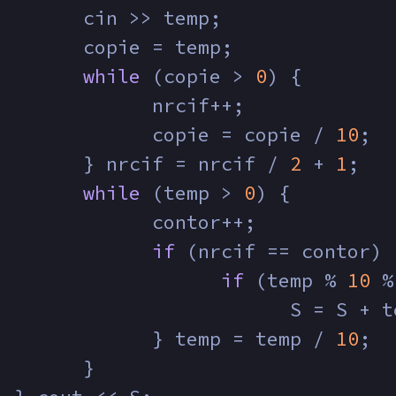
        cin >> temp;
        copie = temp;
while
 (copie > 
0
) {
              nrcif++;
              copie = copie / 
10
;
        } nrcif = nrcif / 
2
 + 
1
;
while
 (temp > 
0
) {
              contor++;
if
 (nrcif == contor) 
if
 (temp % 
10
 %
                          S = S + t
              } temp = temp / 
10
;
        }