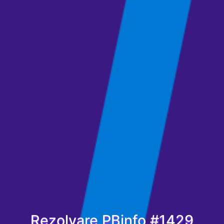
Rezolvare PBinfo #1429