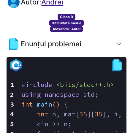
Autor:
Andrei
Clasa 9
Dificultate medie
Alexandru Antal
Enunțul problemei
#
include
<bits/stdc++.h>
using
namespace
 std;
int
main
()
{
int
 n, mat[
35
][
35
], i, j
    cin >> n;