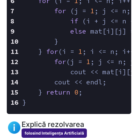
for
 (i = 
1
; i <= n; i++)
for
 (j = 
1
; j <= n; 
if
 (i + j <= n +
else
 mat[i][j] =
        }
    } 
for
(i = 
1
; i <= n; i++
for
(j = 
1
; j <= n; j
            cout << mat[i][j
        cout << endl;
    } 
return
0
;
}
Explică rezolvarea
folosind Inteligența Artificială