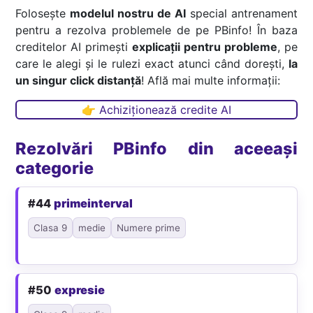
Folosește
modelul nostru de AI
special antrenament
pentru a rezolva problemele de pe PBinfo! În baza
creditelor AI primești
explicații pentru probleme
, pe
care le alegi și le rulezi exact atunci când dorești,
la
un singur click distanță
! Află mai multe informații:
👉 Achiziționează credite AI
Rezolvări PBinfo din aceeași
categorie
#44
primeinterval
Clasa 9
medie
Numere prime
#50
expresie