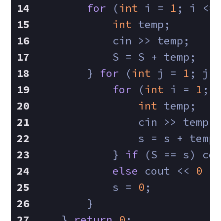
for
 (
int
 i = 
1
; i <=
int
 temp;
            cin >> temp;
            S = S + temp;
        } 
for
 (
int
 j = 
1
; j 
for
 (
int
 i = 
1
; 
int
 temp;
                cin >> temp;
                s = s + temp
            } 
if
 (S == s) co
else
 cout << 
0
 <
            s = 
0
;
        }
    } 
return
0
;