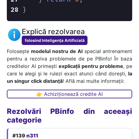
}
Explică rezolvarea
folosind Inteligența Artificială
Folosește
modelul nostru de AI
special antrenament
pentru a rezolva problemele de pe PBinfo! În baza
creditelor AI primești
explicații pentru probleme
, pe
care le alegi și le rulezi exact atunci când dorești,
la
un singur click distanță
! Află mai multe informații:
👉 Achiziționează credite AI
Rezolvări PBinfo din aceeași
categorie
#139
n311