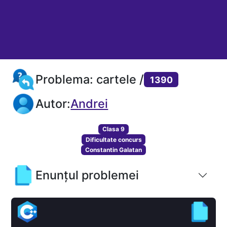
Problema: cartele /
1390
Autor:
Andrei
Clasa 9
Dificultate concurs
Constantin Galatan
Enunțul problemei