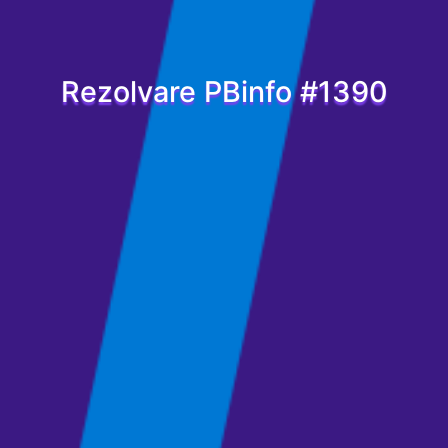
Rezolvare PBinfo #1390