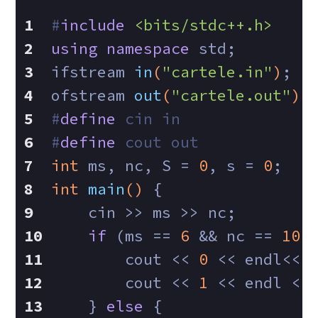
#
include
<bits/stdc++.h>
using
namespace
 std;
ifstream 
in
(
"cartele.in"
)
;
ofstream 
out
(
"cartele.out"
)
;
#
define
 cin in
#
define
 cout out
int
 ms, nc, S = 
0
, s = 
0
;
int
main
()
{
    cin >> ms >> nc;
if
 (ms == 
6
 && nc == 
10
)
        cout << 
0
 << endl<< 
        cout << 
1
 << endl <<
    } 
else
 {