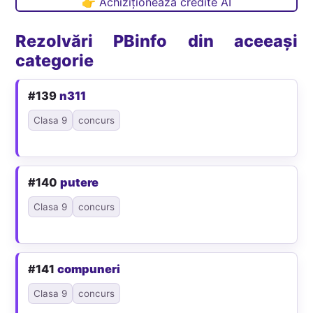
👉 Achiziționează credite AI
Rezolvări PBinfo din aceeași
categorie
#139
n311
Clasa 9
concurs
#140
putere
Clasa 9
concurs
#141
compuneri
Clasa 9
concurs