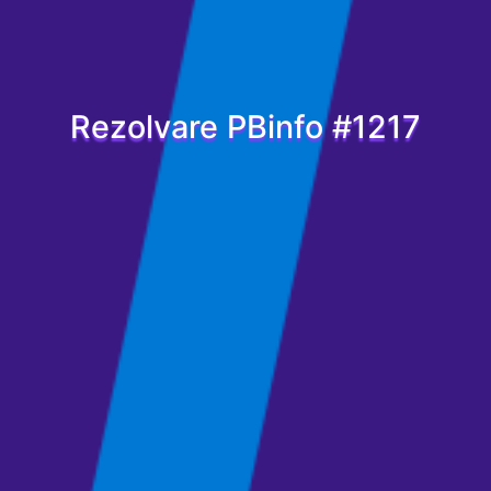
Rezolvare PBinfo #1217