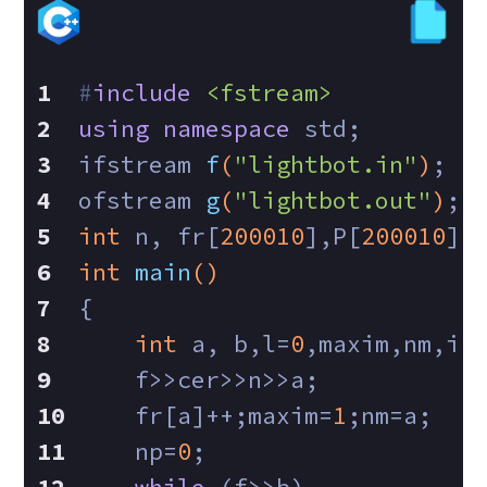
#
include
<fstream>
using
namespace
 std;
ifstream 
f
(
"lightbot.in"
)
;
ofstream 
g
(
"lightbot.out"
)
;
int
 n, fr[
200010
],P[
200010
],
int
main
()
{
int
 a, b,l=
0
,maxim,nm,i;
    f>>cer>>n>>a;
    fr[a]++;maxim=
1
;nm=a;
    np=
0
;