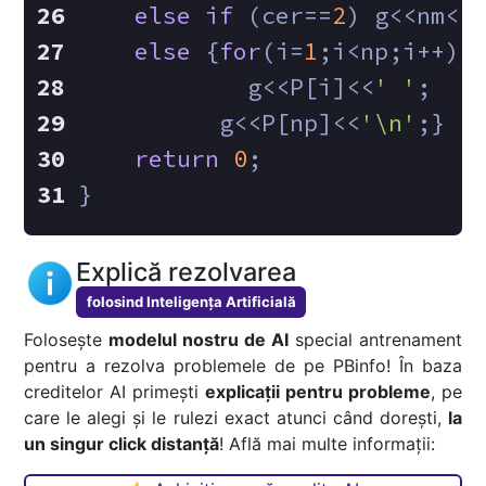
else
if
 (cer==
2
) g<<nm<<
else
 {
for
(i=
1
;i<np;i++)
            g<<P[i]<<
' '
;
          g<<P[np]<<
'\n'
;}
return
0
;
}
Explică rezolvarea
folosind Inteligența Artificială
Folosește
modelul nostru de AI
special antrenament
pentru a rezolva problemele de pe PBinfo! În baza
creditelor AI primești
explicații pentru probleme
, pe
care le alegi și le rulezi exact atunci când dorești,
la
un singur click distanță
! Află mai multe informații: