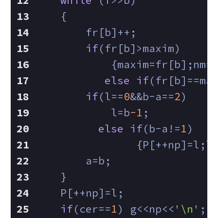
while
 (f>>b)
    {
        fr[b]++;
if
(fr[b]>maxim)
            {maxim=fr[b];nm=
else
if
(fr[b]==ma
if
(l==
0
&&b-a==
2
)
            l=b
-1
;
else
if
(b-a!=
1
)
                {P[++np]=l;l
        a=b;
    }
    P[++np]=l;
if
(cer==
1
) g<<np<<
'\n'
;