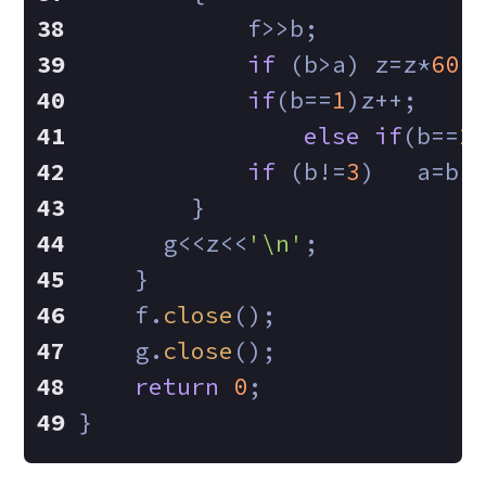
            f>>b;
if
 (b>a) z=z*
60
;
if
(b==
1
)z++;
else
if
(b==
2
if
 (b!=
3
)   a=b;
        }
      g<<z<<
'\n'
;
    }
    f.
close
();
    g.
close
();
return
0
;
}