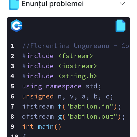
Enunțul problemei
//Florentina Ungureanu - Col
#
include
<fstream>
#
include
<iostream>
#
include
<string.h>
using
namespace
 std;
unsigned
 n, v, a, b, c;
ifstream 
f
(
"babilon.in"
)
;
ofstream 
g
(
"babilon.out"
)
;
int
main
()
{