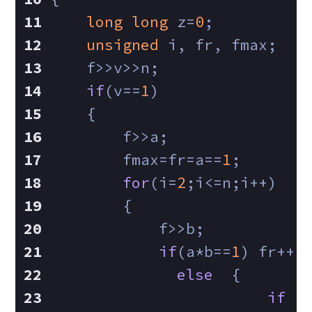
long
long
 z=
0
;
unsigned
 i, fr, fmax;
    f>>v>>n;
if
(v==
1
)
    {
        f>>a;
        fmax=fr=a==
1
;
for
(i=
2
;i<=n;i++)
        {
            f>>b;
if
(a*b==
1
) fr++;
else
  {
if
 (