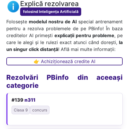
Explică rezolvarea
folosind Inteligența Artificială
Folosește
modelul nostru de AI
special antrenament
pentru a rezolva problemele de pe PBinfo! În baza
creditelor AI primești
explicații pentru probleme
, pe
care le alegi și le rulezi exact atunci când dorești,
la
un singur click distanță
! Află mai multe informații:
👉 Achiziționează credite AI
Rezolvări PBinfo din aceeași
categorie
#139
n311
Clasa 9
concurs