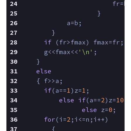
                        fr=b
                    }
            a=b;
        }
if
 (fr>fmax) fmax=fr;
      g<<fmax<<
'\n'
;
    }
else
    { f>>a;
if
(a==
1
)z=
1
;
else
if
(a==
2
)z=
10
;
else
 z=
0
;
for
(i=
2
;i<=n;i++)
        {