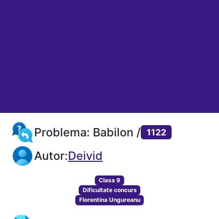
Problema: Babilon /
1122
Autor:
Deivid
Clasa 9
Dificultate concurs
Florentina Ungureanu