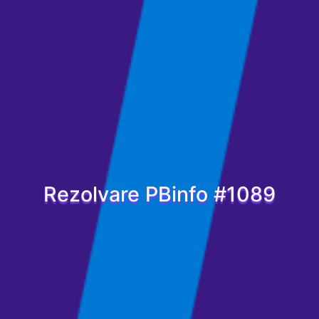
Rezolvare PBinfo #1089