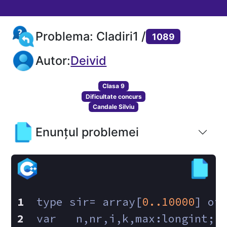
Problema: Cladiri1 /
1089
Autor:
Deivid
Clasa 9
Dificultate concurs
Candale Silviu
Enunțul problemei
type sir= array[
0.
.10000
] of
var   n,nr,i,k,max:longint;