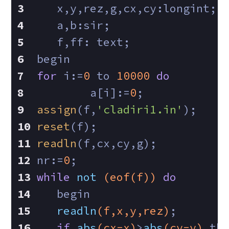
   x,y,rez,g,cx,cy:longint;
   a,b:sir;
   f,ff: text;
begin
for
 i:=
0
 to 
10000
do
        a[i]:=
0
;
assign
(f,
'cladiri1.in'
);
reset
(f);
readln
(f,cx,cy,g);
nr:=
0
;
while
not
(eof(f))
do
   begin
readln
(f,x,y,rez)
;
if
abs
(cx-x)
>
abs
(cy-y)
 th