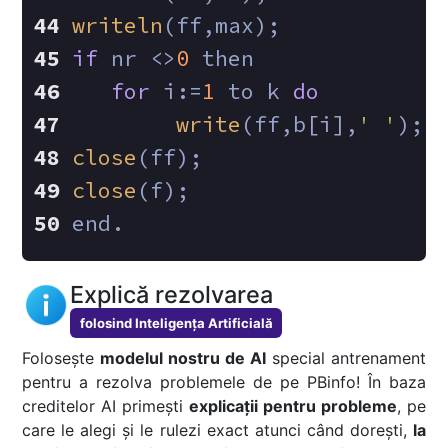
writeln
(ff,max);
if
 nr <>
0
 then
for
 i:=
1
 to k 
do
write
(ff,b[i],
' '
);
close
(ff);
close
(f);
end.
Explică rezolvarea
folosind Inteligența Artificială
Folosește
modelul nostru de AI
special antrenament
pentru a rezolva problemele de pe PBinfo! În baza
creditelor AI primești
explicații pentru probleme
, pe
care le alegi și le rulezi exact atunci când dorești,
la