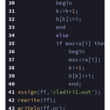
            begin
            k:=k+
1
;
            b[k]:=i;
            end
else
if
 max<a[i] then
                begin
                max:=a[i];
                k:=
1
;
                b[k]:=i;
                end;
assign
(ff,
'cladiri1.out'
);
rewrite
(ff);
writeln
(ff,nr);