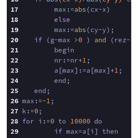
        max:=
abs
(cx-x)
else
        max:=
abs
(cy-y);
if
 (g-max >
0
 ) 
and
 (rez-(
        begin
        nr:=nr+
1
;
        a[max]:=a[max]+
1
;
        end;
   end;
max:=
-1
;
k:=
0
;
for
 i:=
0
 to 
10000
do
if
 max=a[i] then