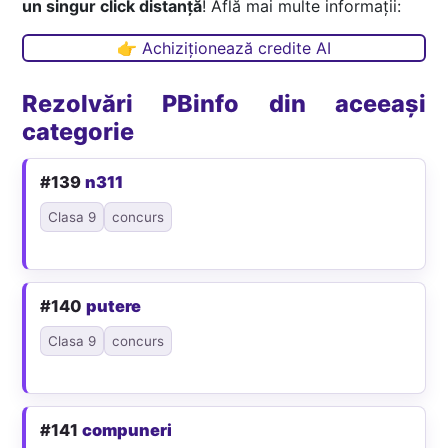
un singur click distanță
! Află mai multe informații:
👉 Achiziționează credite AI
Rezolvări PBinfo din aceeași
categorie
#139
n311
Clasa 9
concurs
#140
putere
Clasa 9
concurs
#141
compuneri