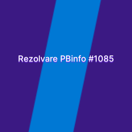
Rezolvare PBinfo #1085