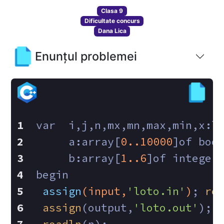
Clasa 9
Dificultate concurs
Dana Lica
Enunțul problemei
var  i,j,n,mx,mn,max,min,x:l
     a:array[
0.
.10000
]of boo
     b:array[
1.
.6
]of integer
begin
assign
(input,
'loto.in'
)
; 
re
assign
(output,
'loto.out'
);
r