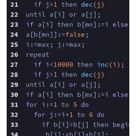
if
 j>
1
then 
dec
(j)
 until a[i] 
or
 a[j];
if
 a[i] then b[mn]:=i 
else
 
 a[b[mn]]:=
false
;
 i:=max; j:=max;
 repeat
if
 i<
10000
then 
inc
(i)
;
if
 j>
1
then 
dec
(j)
 until a[i] 
or
 a[j];
if
 a[i] then b[mx]:=i 
else
 
for
 i:=
1
 to 
5
do
for
 j:=i+
1
 to 
6
do
if
 b[i]>b[j] then begin
      b[i]:=b[i]+b[j];