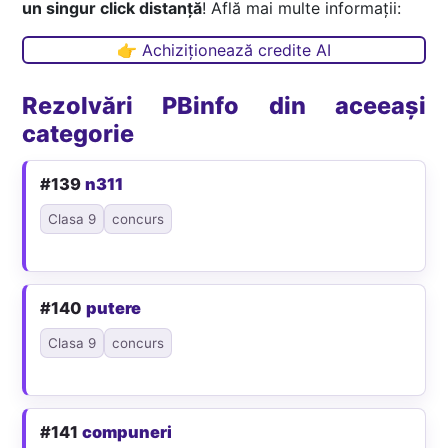
un singur click distanță
! Află mai multe informații:
👉 Achiziționează credite AI
Rezolvări PBinfo din aceeași
categorie
#139
n311
Clasa 9
concurs
#140
putere
Clasa 9
concurs
#141
compuneri