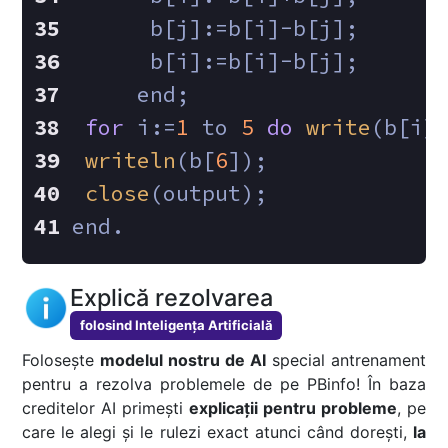
      b[j]:=b[i]-b[j];
      b[i]:=b[i]-b[j];
     end;
for
 i:=
1
 to 
5
do
write
(b[i]
writeln
(b[
6
]);
close
(output);
end.
Explică rezolvarea
folosind Inteligența Artificială
Folosește
modelul nostru de AI
special antrenament
pentru a rezolva problemele de pe PBinfo! În baza
creditelor AI primești
explicații pentru probleme
, pe
care le alegi și le rulezi exact atunci când dorești,
la