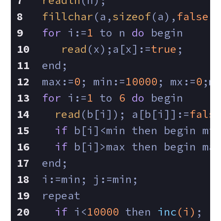
readln
(n);
fillchar
(a,
sizeof
(a),
false
)
for
 i:=
1
 to n 
do
 begin
read
(x);a[x]:=
true
;
 end;
 max:=
0
; min:=
10000
; mx:=
0
;m
for
 i:=
1
 to 
6
do
 begin
read
(b[i]); a[b[i]]:=
fals
if
 b[i]<min then begin mi
if
 b[i]>max then begin ma
 end;
 i:=min; j:=min;
 repeat
if
 i<
10000
then 
inc
(i)
;