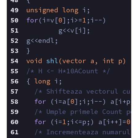
unsigned
long
 i;
for
(i=v[
0
];i>=
1
;i--)
	g<<v[i];
g<<endl;
}
void
shl
(vector a, 
int
 p)
/* H <- H*10ACount */
{ 
long
 i;
/* Shifteaza vectorul cu 
for
 (i=a[
0
];i;i--) a[i+p]
/* Umple primele Count po
for
 (i=
1
;i<=p;) a[i++]=
0
;
/* Incrementeaza numarul 