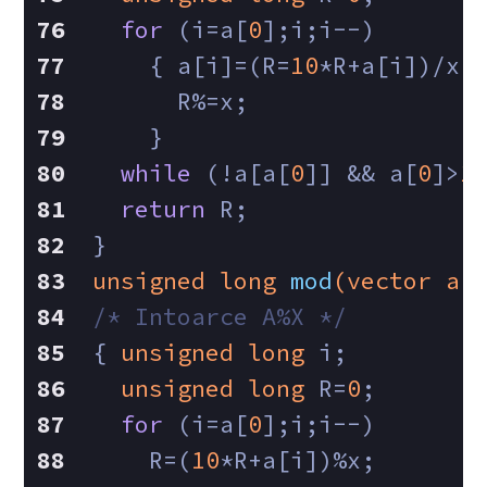
for
 (i=a[
0
];i;i--)
    { a[i]=(R=
10
*R+a[i])/x;
      R%=x;
    }
while
 (!a[a[
0
]] && a[
0
]>
1
return
 R;
}
unsigned
long
mod
(vector a,
/* Intoarce A%X */
{ 
unsigned
long
 i;
unsigned
long
 R=
0
;
for
 (i=a[
0
];i;i--)
    R=(
10
*R+a[i])%x;