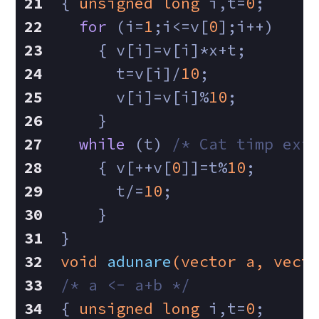
{ 
unsigned
long
 i,t=
0
;   
for
 (i=
1
;i<=v[
0
];i++)   
    { v[i]=v[i]*x+t;   
      t=v[i]/
10
;   
      v[i]=v[i]%
10
;   
    }   
while
 (t) 
/* Cat timp exi
    { v[++v[
0
]]=t%
10
;   
      t/=
10
;   
    }   
}  
void
adunare
(vector a, vect
/* a <- a+b */
{ 
unsigned
long
 i,t=
0
;   