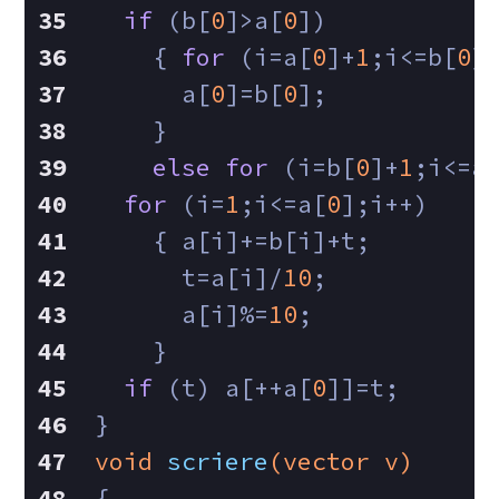
if
 (b[
0
]>a[
0
])   
    { 
for
 (i=a[
0
]+
1
;i<=b[
0
]
      a[
0
]=b[
0
];   
    }   
else
for
 (i=b[
0
]+
1
;i<=a
for
 (i=
1
;i<=a[
0
];i++)   
    { a[i]+=b[i]+t;   
      t=a[i]/
10
;   
      a[i]%=
10
;   
    }   
if
 (t) a[++a[
0
]]=t;   
}  
void
scriere
(vector v)
{