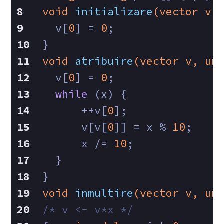
void
initializare
(vector v)
  v[
0
] = 
0
;   
}  
void
atribuire
(vector v, 
un
  v[
0
] = 
0
;   
while
 (x) {   
      ++v[
0
];   
      v[v[
0
]] = x % 
10
;   
      x /= 
10
;   
  }   
}  
void
inmultire
(vector v, 
un
/* v <- v*x */