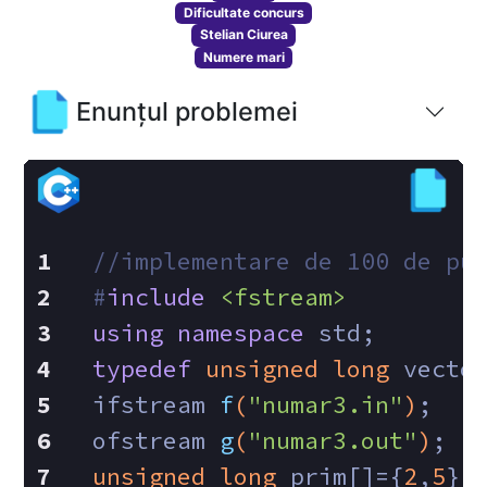
Dificultate concurs
Stelian Ciurea
Numere mari
Enunțul problemei
//implementare de 100 de pu
#
include
<fstream>
using
namespace
 std;
typedef
unsigned
long
 vecto
ifstream 
f
(
"numar3.in"
)
;
ofstream 
g
(
"numar3.out"
)
;
unsigned
long
 prim[]={
2
,
5
};