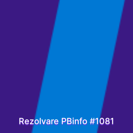
Rezolvare PBinfo #1081