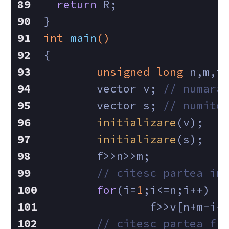
return
 R;
}
int
main
()
{
unsigned
long
 n,m,i
	vector v; 
// numara
	vector s; 
// numito
initializare
(v);
initializare
(s);
	f>>n>>m;
// citesc partea in
for
(i=
1
;i<=n;i++)
		f>>v[n+m-i+
// citesc partea fr