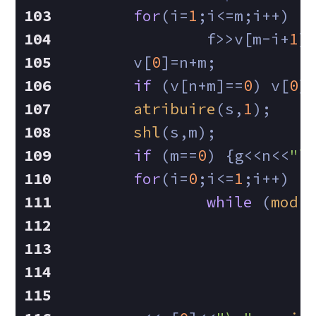
for
(i=
1
;i<=m;i++)
		f>>v[m-i+
1
]
	v[
0
]=n+m;
if
 (v[n+m]==
0
) v[
0
]
atribuire
(s,
1
);
shl
(s,m);
if
 (m==
0
) {g<<n<<
"\
for
(i=
0
;i<=
1
;i++)
while
 (
mod
(