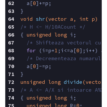
  a[
0
]+=p;
}
void
shr
(vector a, 
int
 p)
/* H <- H/10ACount */
{ 
unsigned
long
 i;
/* Shifteaza vectorul cu 
for
 (i=p+
1
;i<=a[
0
];i++) a
/* Decrementeaza numarul 
  a[
0
]-=p;
}
unsigned
long
divide
(vector
/* A <- A/X si intoarce A%X
{ 
unsigned
long
 i;
unsigned
long
 R=
0
;