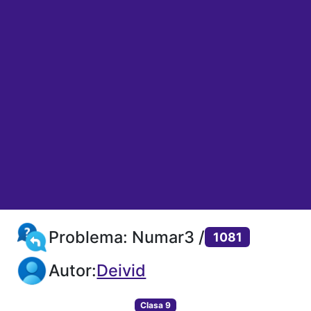
Problema: Numar3 /
1081
Autor:
Deivid
Clasa 9