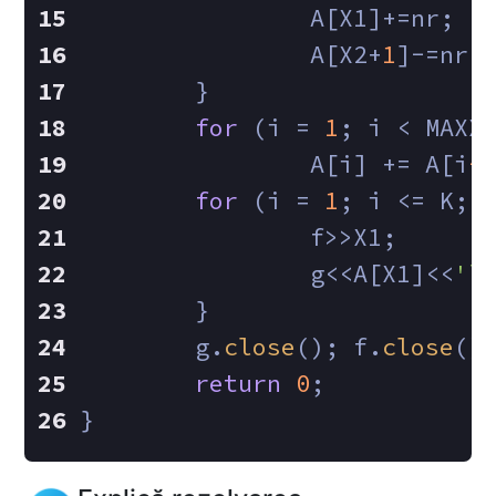
		A[X1]+=nr;
		A[X2+
1
]-=nr;
	}
for
 (i = 
1
; i < MAXX
		A[i] += A[i
-
for
 (i = 
1
; i <= K; 
		f>>X1;
		g<<A[X1]<<
'\
	}
	g.
close
(); f.
close
()
return
0
;
}