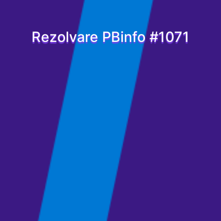
Rezolvare PBinfo #1071