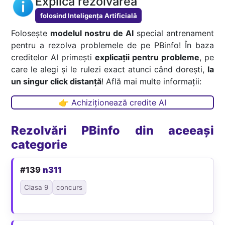
Explică rezolvarea
folosind Inteligența Artificială
Folosește
modelul nostru de AI
special antrenament
pentru a rezolva problemele de pe PBinfo! În baza
creditelor AI primești
explicații pentru probleme
, pe
care le alegi și le rulezi exact atunci când dorești,
la
un singur click distanță
! Află mai multe informații:
👉 Achiziționează credite AI
Rezolvări PBinfo din aceeași
categorie
#139
n311
Clasa 9
concurs