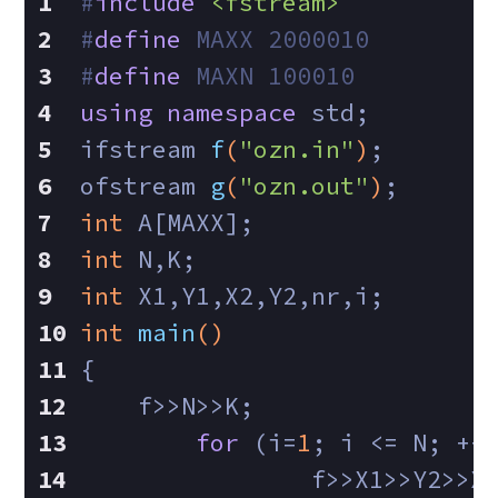
#
include
<fstream>
#
define
 MAXX 2000010
#
define
 MAXN 100010
using
namespace
 std;
ifstream 
f
(
"ozn.in"
)
;
ofstream 
g
(
"ozn.out"
)
;
int
 A[MAXX];
int
 N,K;
int
 X1,Y1,X2,Y2,nr,i;
int
main
()
{
    f>>N>>K;
for
 (i=
1
; i <= N; ++
		f>>X1>>Y2>>X