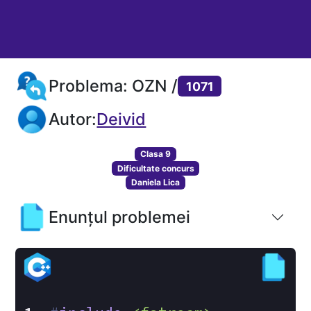
Problema: OZN /
1071
Autor:
Deivid
Clasa 9
Dificultate concurs
Daniela Lica
Enunțul problemei