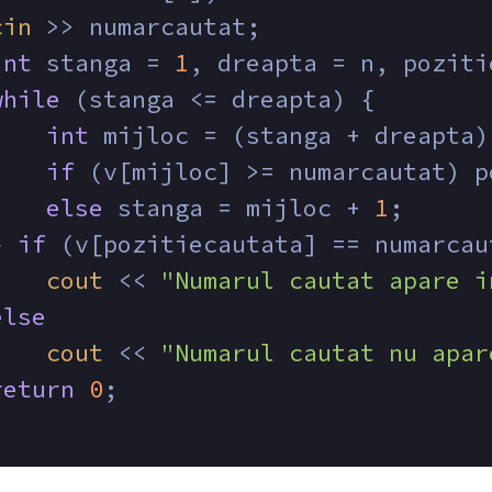
cin
 >> numarcautat;
int
 stanga = 
1
, dreapta = n, poziti
while
 (stanga <= dreapta) {
int
 mijloc = (stanga + dreapta)
if
 (v[mijloc] >= numarcautat) p
else
 stanga = mijloc + 
1
;
} 
if
 (v[pozitiecautata] == numarcau
cout
 << 
"Numarul cautat apare i
else
cout
 << 
"Numarul cautat nu apar
return
0
;