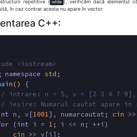
structurii repetitive (
), verificăm dacă elementul c
while
sită, în caz contrar acesta nu apare în vector
entarea C++:
lude
<iostream>
g
namespace
std
;
main
()
{
// intrare: n = 5, v = [2 3 4 7 9],
// iesire: Numarul cautat apare in 
int
 n, v[
1001
], numarcautat; 
cin
 >>
for
 (
int
 i = 
1
; i <= n; ++i)
cin
 >> v[i];