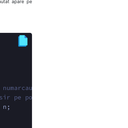
ăutat apare pe
 numarcautat = 7
sir pe pozitia 4
 n;