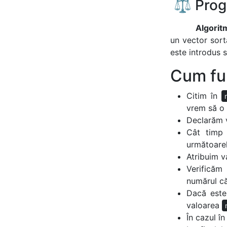
⚖️ Prog
Algorit
un vector sort
este introdus s
Cum fu
Citim în
vrem să o
Declarăm v
Cât timp 
următoare
Atribuim v
Verificăm
numărul c
Dacă este
valoarea
În cazul î