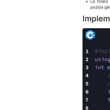
La finalul 
poziția gă
Implem
#
inc
usin
int