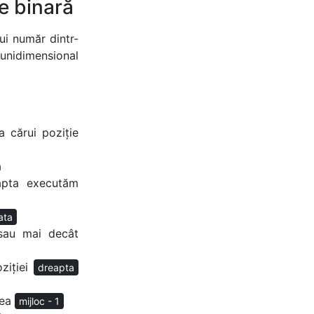
e binară
ui număr dintr-
 unidimensional
 cărui poziție
ă
apta executăm
ata
 sau mai decât
ziției
dreapta
rea
mijloc - 1