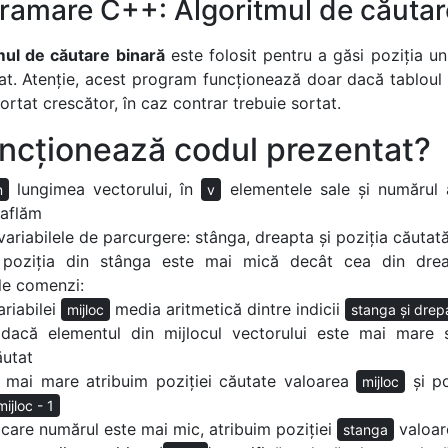
ramare C++: Algoritmul de căutar
mul de căutare binară
este folosit pentru a găsi poziția un
at. Atenție, acest program funcționează doar dacă tabloul
ortat crescător, în caz contrar trebuie sortat.
ncționează codul prezentat?
lungimea vectorului, în
elementele sale și numărul a
n
v
 aflăm
ariabilele de parcurgere: stânga, dreapta și poziția căutat
poziția din stânga este mai mică decât cea din dre
le comenzi:
ariabilei
media aritmetică dintre indicii
mijloc
stanga
și
drep
 dacă elementul din mijlocul vectorului este mai mare
ăutat
 mai mare atribuim poziției căutate valoarea
și po
mijloc
mijloc - 1
n care numărul este mai mic, atribuim poziției
valoa
stanga