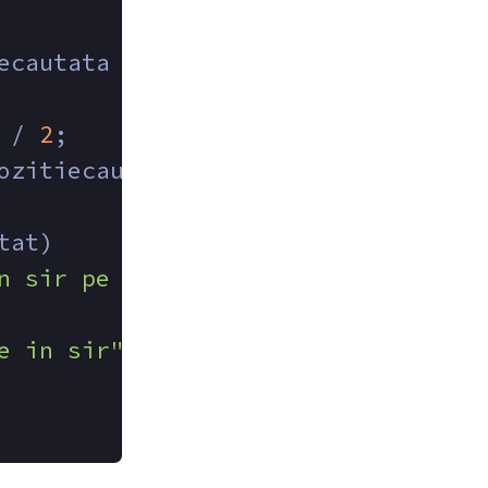
ecautata = n + 
1
;
 / 
2
;
ozitiecautata = mijloc, dreapta = 
tat)
n sir pe pozitia "
 << pozitiecauta
e in sir"
;